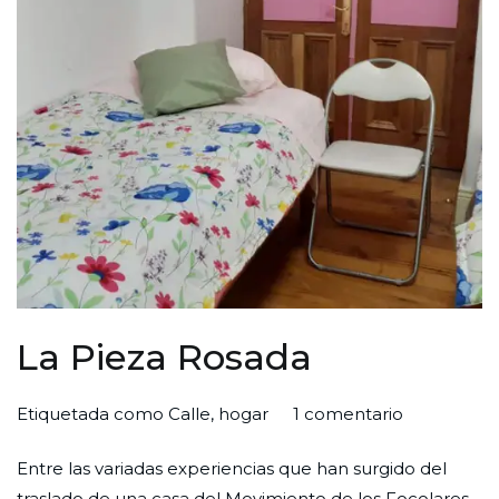
La Pieza Rosada
en
Por
Publicada
Publicada
Etiquetada como
Calle
,
hogar
1 comentario
La
Redaccion
el
en
Entre las variadas experiencias que han surgido del
Pieza
Ciudad
31
Experiencias
traslado de una casa del Movimiento de los Focolares