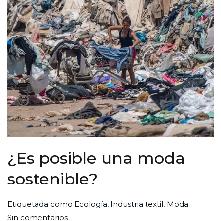
¿Es posible una moda
sostenible?
Por
Publicada
Publicada
Etiquetada como
Ecología
,
Industria textil
,
Moda
en
Redaccion
el
en
Sin comentarios