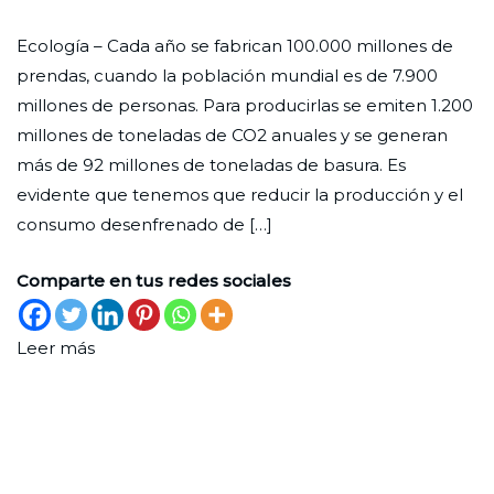
¿Es
Ciudad
29
Enfoque
Ecología – Cada año se fabrican 100.000 millones de
posible
Nueva
de
prendas, cuando la población mundial es de 7.900
una
febrero
millones de personas. Para producirlas se emiten 1.200
moda
de
millones de toneladas de CO2 anuales y se generan
sostenible?
2024
más de 92 millones de toneladas de basura. Es
evidente que tenemos que reducir la producción y el
consumo desenfrenado de […]
Comparte en tus redes sociales
Leer más