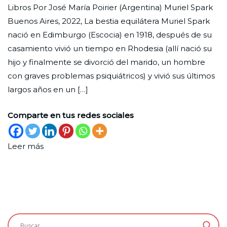
Libros Por José María Poirier (Argentina) Muriel Spark
vitae
Ciudad
29
Arte
Buenos Aires, 2022, La bestia equilátera Muriel Spark
(autobi
Nueva
de
y
nació en Edimburgo (Escocia) en 1918, después de su
diciembre
Espectáculo
casamiento vivió un tiempo en Rhodesia (allí nació su
de
hijo y finalmente se divorció del marido, un hombre
2022
con graves problemas psiquiátricos) y vivió sus últimos
largos años en un […]
Comparte en tus redes sociales
Leer más