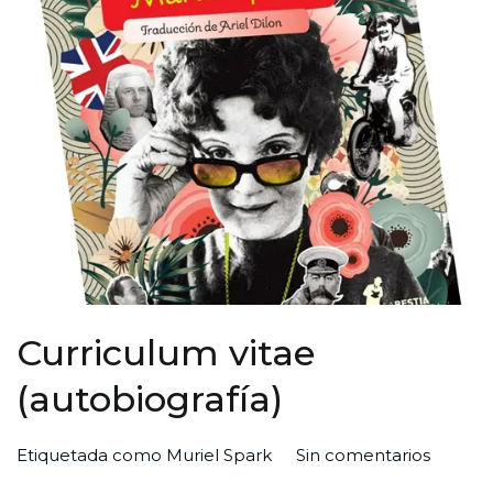
Curriculum vitae
(autobiografía)
en
Por
Publicada
Publicada
Etiquetada como
Muriel Spark
Sin comentarios
Curric
Redaccion
el
en