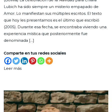
Nueva
de
de
Lubich ha sido siempre un misterio empapado de
noviembre
Chiara
Amor. Lo manifiestan sus múltiples escritos. El texto
de
que hoy les presentamos es el último que escribió
2022
(2005). Durante esa fecha, se encontraba viviendo una
experiencia mística que posteriormente fue
denominada […]
Comparte en tus redes sociales
Leer más