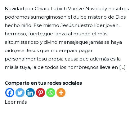
Predilecció
Redaccion
el
en
Navidad por Chiara Lubich Vuelve Navidady nosotros
Ciudad
29
Una
podremos sumergirnosen el dulce misterio de Dios
Nueva
de
Foto
hecho niño. Ese mismo Jesús,nuestro líder joven,
noviembre
hermoso, fuerte,que lanza al mundo el más
de
alto,misterioso y divino mensajeque jamás se haya
2022
oído;ese Jesús que muerepara pagar
personalmentesu propia causa,que además es la
mía,la tuya, la de todos los hombres,nos lleva en […]
Comparte en tus redes sociales
Leer más