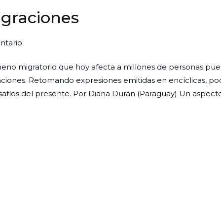
igraciones
en
ntario
Por
meno migratorio que hoy afecta a millones de personas pue
una
raciones. Retomando expresiones emitidas en encíclicas, 
teología
afíos del presente. Por Diana Durán (Paraguay) Un aspecto
de
las
migraciones