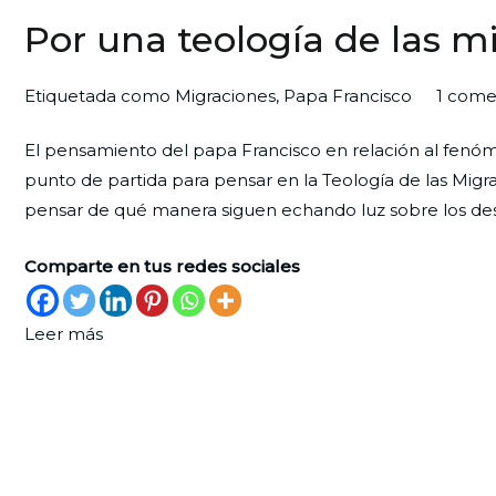
Por una teología de las m
Por
Publicada
Publicada
Etiquetada como
Migraciones
,
Papa Francisco
1 come
Redaccion
el
en
El pensamiento del papa Francisco en relación al fenó
Ciudad
31
Espiritualidad
,
punto de partida para pensar en la Teología de las Mig
Nueva
de
Reflexión
pensar de qué manera siguen echando luz sobre los des
octubre
de
Comparte en tus redes sociales
2025
Leer más