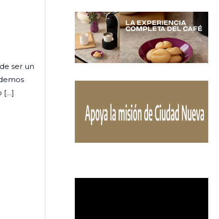
de ser un
podemos
 […]