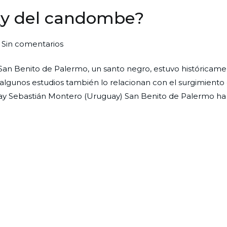
¿y del candombe?
en
Sin comentarios
San
 San Benito de Palermo, un santo negro, estuvo históricam
Benito
algunos estudios también lo relacionan con el surgimiento 
de
Fray Sebastián Montero (Uruguay) San Benito de Palermo ha
Palermo…
¿y
del
candombe?