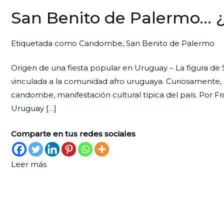
San Benito de Palermo… 
Por
Publicada
Publicada
Etiquetada como
Candombe
,
San Benito de Palermo
Redaccion
el
en
Origen de una fiesta popular en Uruguay – La figura de
Ciudad
29
Celebraciones
vinculada a la comunidad afro uruguaya. Curiosamente, 
Nueva
de
candombe, manifestación cultural típica del país. Por 
diciembre
Uruguay […]
de
2022
Comparte en tus redes sociales
Leer más