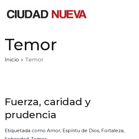
Saltar
al
contenido
Ciudad Nueva
Temor
Inicio
Temor
Fuerza, caridad y
prudencia
Por
Publicada
Publicada
Etiquetada como
Amor
,
Espíritu de Dios
,
Fortaleza
,
Redaccion
el
en
Sobriedad
,
Temor