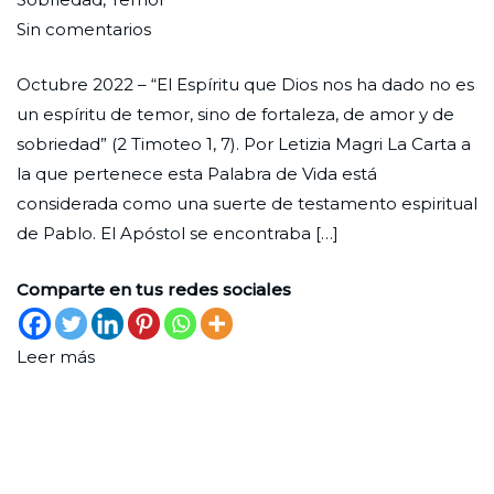
en
Ciudad
30
Palabra
Sin comentarios
Fuerza,
Nueva
de
de
Octubre 2022 – “El Espíritu que Dios nos ha dado no es
caridad
septiembre
Vida
un espíritu de temor, sino de fortaleza, de amor y de
y
de
sobriedad” (2 Timoteo 1, 7). Por Letizia Magri La Carta a
prudencia
2022
la que pertenece esta Palabra de Vida está
considerada como una suerte de testamento espiritual
de Pablo. El Apóstol se encontraba […]
Comparte en tus redes sociales
Leer más