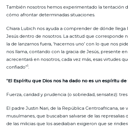
También nosotros hemos experimentado la tentación de d
cómo afrontar determinadas situaciones.
Chiara Lubich nos ayuda a comprender de dónde llega l
Jesús dentro de nosotros. La actitud que corresponde no
la de lanzarnos fuera, ‘hacernos uno’ con lo que nos pid
nos llama, contando con la gracia de Jesús, presente e
acrecentará en nosotros, cada vez más, esas virtudes qu
1
confiado”
.
“El Espíritu que Dios nos ha dado no es un espíritu de
Fuerza, caridad y prudencia (o sobriedad, sensatez): tres 
El padre Justin Nari, de la República Centroafricana, s
musulmanes, que buscaban salvarse de las represalias de 
de las milicias que los asediaban exigieron que se rind