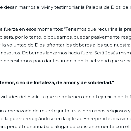
esanimarnos al vivir y testimoniar la Palabra de Dios, de 
a fuerza en esos momentos: “Tenemos que recurrir a la pr
 será, por lo tanto, bloquearnos, quedar pasivamente resig
e la voluntad de Dios, afrontar los deberes a los que nuestr
n nosotros. Debemos lanzarnos hacia fuera. Será Jesús mis
e necesitamos para dar testimonio en la actividad que se n
 temor, sino de fortaleza, de amor y de sobriedad.”
virtudes del Espíritu que se obtienen con el ejercicio de la f
e vio amenazado de muerte junto a sus hermanos religiosos y
la guerra refugiándose en la iglesia. En repetidas ocasiones
ieran, pero él continuaba dialogando constantemente con ell