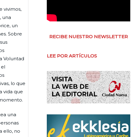
e vivimos,
, una
rice, un
nes. Sobre
RECIBE NUESTRO NEWSLETTER
 sus
os
LEE POR ARTÍCULOS
a Voluntad
 el
os
vas, lo que
a vida que
a momento.
tea una
 personas
 ello, no