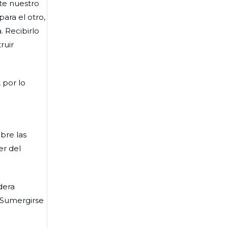
nte nuestro
ara el otro,
 Recibirlo
ruir
 por lo
.
bre las
er del
dera
 Sumergirse