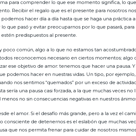
rma para comprender lo que ese momento significa, lo que
. Recibir el regalo que es el presente para nosotros nos
ue podemos hacer día a día hasta que se haga una práctica 
 lo que pasó y evitar preocuparnos por lo que pasará, para
 estén predispuestos al presente.
muy poco común, algo a lo que no estamos tan acostumbrad
e todos reconocemos necesario en ciertos momentos; algo 
anzar ese objetivo de amor: tenemos que hacer una pausa. Y
e podemos hacer en nuestras vidas. Un tipo, por ejemplo, 
cuando nos sentimos “quemados” por un exceso de actividad
Esta sería una pausa casi forzada, a la que muchas veces no
 al menos no sin consecuencias negativas en nuestros ánimo
esde el amor. Si el desafío más grande, pero a la vez el cami
cto consciente de detenernos es el eslabón que muchas ve
sa que nos permita frenar para cuidar de nosotros mismos