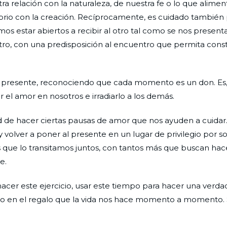
ra relación con la naturaleza, de nuestra fe o lo que alime
ibrio con la creación. Recíprocamente, es cuidado también p
estar abiertos a recibir al otro tal como se nos presenta.
l otro, con una predisposición al encuentro que permita const
 presente, reconociendo que cada momento es un don. Es,
el amor en nosotros e irradiarlo a los demás.
d de hacer ciertas pausas de amor que nos ayuden a cuidar
volver a poner al presente en un lugar de privilegio por so
s que lo transitamos juntos, con tantos más que buscan hac
e.
acer este ejercicio, usar este tiempo para hacer una verda
soro en el regalo que la vida nos hace momento a momento.