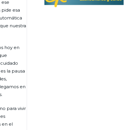
 ese
 pide esa
automática
 que nuestra
os hoy en
que
 cuidado
es la pausa
es,
 llegamos en
s.
no para vivir
ces
 en el