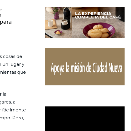
,
a
para
s cosas de
 un lugar y
amientas que
 la
ares, a
r fácilmente
empo. Pero,