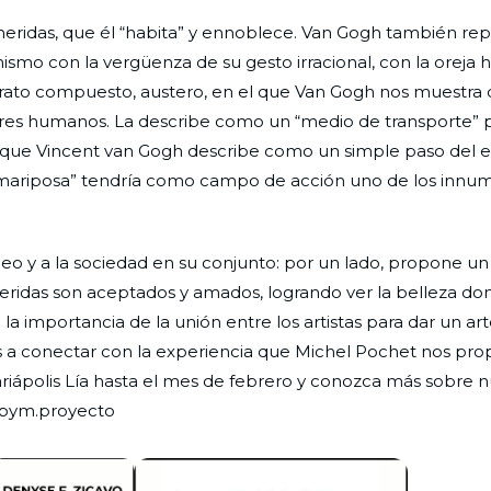
as heridas, que él “habita” y ennoblece. Van Gogh también re
mo con la vergüenza de su gesto irracional, con la oreja h
trato compuesto, austero, en el que Van Gogh nos muestra 
es humanos. La describe como un “medio de transporte” pa
e, que Vincent van Gogh describe como un simple paso del 
or mariposa” tendría como campo de acción uno de los innu
 y a la sociedad en su conjunto: por un lado, propone u
 heridas son aceptados y amados, logrando ver la belleza d
 importancia de la unión entre los artistas para dar un ar
s a conectar con la experiencia que Michel Pochet nos pr
 Mariápolis Lía hasta el mes de febrero y conozca más sobre 
ntpym.proyecto