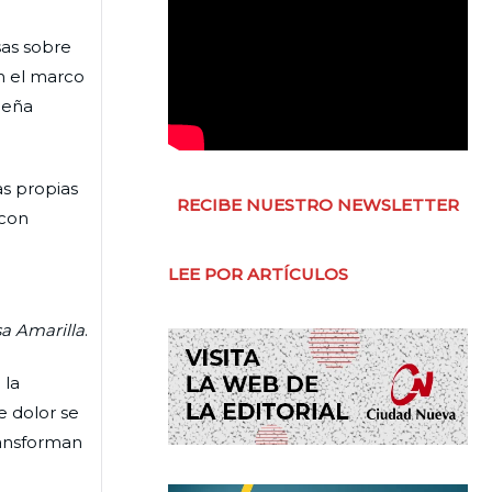
sas sobre
en el marco
queña
as propias
RECIBE NUESTRO NEWSLETTER
 con
LEE POR ARTÍCULOS
a Amarilla
.
 la
e dolor se
ransforman