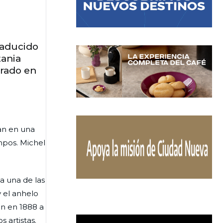
raducido
tania
urado en
an en una
mpos. Michel
a una de las
 el anhelo
in en 1888 a
s artistas.