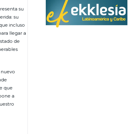
presenta su
erida: su
que incluso
ra llegar a
estado de
merables
n nuevo
onde
te que
opone a
nuestro