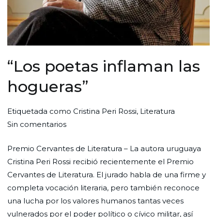
“Los poetas inflaman las
hogueras”
Por
Publicada
Publicada
Etiquetada como
Cristina Peri Rossi
,
Literatura
en
Redaccion
el
en
Sin comentarios
“Los
Ciudad
31
Cultura
Premio Cervantes de Literatura – La autora uruguaya
poetas
Nueva
de
Cristina Peri Rossi recibió recientemente el Premio
inflaman
mayo
Cervantes de Literatura. El jurado habla de una firme y
las
de
completa vocación literaria, pero también reconoce
hogueras”
2022
una lucha por los valores humanos tantas veces
vulnerados por el poder político o cívico militar, así