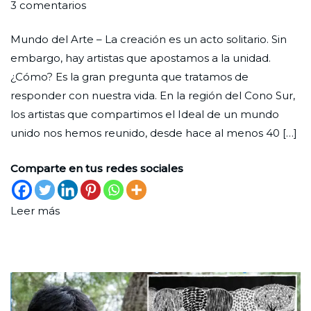
en
Por
Publicada
Publicada
3 comentarios
Vocación
Redaccion
el
en
Mundo del Arte – La creación es un acto solitario. Sin
artística: talento
Ciudad
31
Cultura
embargo, hay artistas que apostamos a la unidad.
para
Nueva
de
¿Cómo? Es la gran pregunta que tratamos de
la
julio
responder con nuestra vida. En la región del Cono Sur,
unidad
de
los artistas que compartimos el Ideal de un mundo
2024
unido nos hemos reunido, desde hace al menos 40 […]
Comparte en tus redes sociales
Leer más