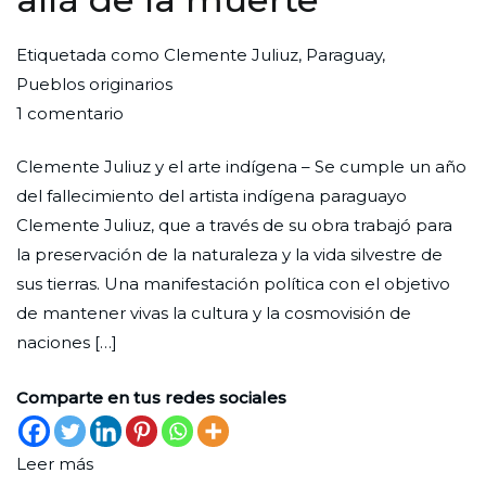
Por
Publicada
Publicada
Etiquetada como
Clemente Juliuz
,
Paraguay
,
Redaccion
el
en
Pueblos originarios
en
Ciudad
1
Cultura
1 comentario
Defender
Nueva
de
Clemente Juliuz y el arte indígena – Se cumple un año
la
agosto
del fallecimiento del artista indígena paraguayo
vida,
de
Clemente Juliuz, que a través de su obra trabajó para
más
2022
la preservación de la naturaleza y la vida silvestre de
allá
sus tierras. Una manifestación política con el objetivo
de
de mantener vivas la cultura y la cosmovisión de
la
naciones […]
muerte
Comparte en tus redes sociales
Leer más