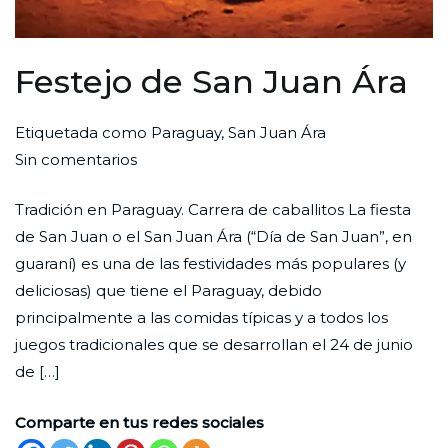
Festejo de San Juan Ára
Por
Publicada
Publicada
Etiquetada como
Paraguay
,
San Juan Ára
en
Redaccion
el
en
Sin comentarios
Festejo
Ciudad
30
Cultura
Tradición en Paraguay. Carrera de caballitos La fiesta
de
Nueva
de
de San Juan o el San Juan Ára (“Día de San Juan”, en
San
junio
guaraní) es una de las festividades más populares (y
Juan
de
deliciosas) que tiene el Paraguay, debido
Ára
2022
principalmente a las comidas típicas y a todos los
juegos tradicionales que se desarrollan el 24 de junio
de […]
Comparte en tus redes sociales