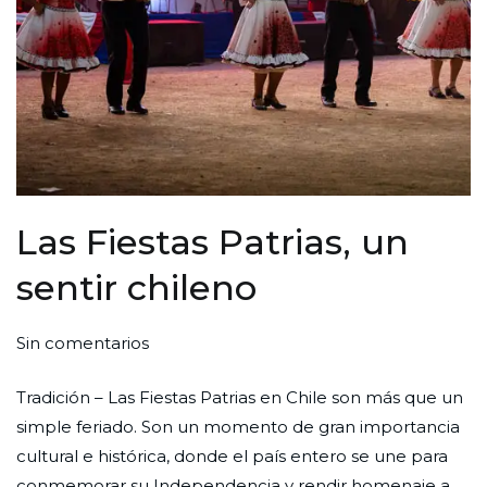
Las Fiestas Patrias, un
sentir chileno
en
Por
Publicada
Publicada
Sin comentarios
Las
Redaccion
el
en
Tradición – Las Fiestas Patrias en Chile son más que un
Fiestas
Ciudad
31
Cultura
simple feriado. Son un momento de gran importancia
Patrias, un
Nueva
de
cultural e histórica, donde el país entero se une para
sentir
octubre
conmemorar su Independencia y rendir homenaje a