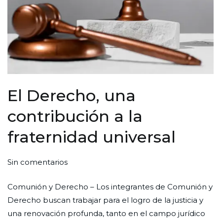
El Derecho, una
contribución a la
fraternidad universal
en
Por
Publicada
Publicada
Sin comentarios
El
Redaccion
el
en
Comunión y Derecho – Los integrantes de Comunión y
Derecho,
Ciudad
30
Cultura
Derecho buscan trabajar para el logro de la justicia y
una
Nueva
de
una renovación profunda, tanto en el campo jurídico
contribución a
agosto