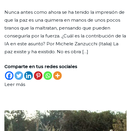
Paz
Ciudad
1
Actualidad
,
Nunca antes como ahora se ha tenido la impresión de
e
Nueva
de
Análisis
,
que la paz es una quimera en manos de unos pocos
inteligencia
agosto
Cultura
tiranos que la maltratan, pensando que pueden
artificial
de
conseguirla por la fuerza. ¿Cuál es la contribución de la
2025
IA en este asunto? Por Michele Zanzucchi (Italia) La
paz existe y ha existido. No es obra […]
Comparte en tus redes sociales
Leer más