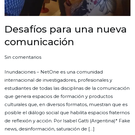
Desafíos para una nueva
comunicación
en
Por
Publicada
Publicada
Sin comentarios
Desafíos
Redaccion
el
en
Inundaciones – NetOne es una comunidad
para
Ciudad
1
Cultura
internacional de investigadores, profesionales y
una
Nueva
de
estudiantes de todas las disciplinas de la comunicación
nueva
octubre
que genera espacios de formación y productos
comunicación
de
culturales que, en diversos formatos, muestran que es
2024
posible el diálogo social que habilita espacios fraternos
de reflexión y acción. Por Isabel Gatti (Argentina)* Fake
news, desinformación, saturación de […]