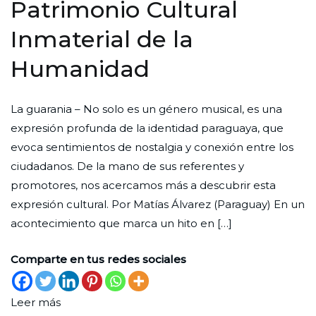
Patrimonio Cultural
Inmaterial de la
Humanidad
Por
Publicada
Publicada
La guarania – No solo es un género musical, es una
Redaccion
el
en
expresión profunda de la identidad paraguaya, que
Ciudad
28
Cultura
evoca sentimientos de nostalgia y conexión entre los
Nueva
de
ciudadanos. De la mano de sus referentes y
febrero
promotores, nos acercamos más a descubrir esta
de
expresión cultural. Por Matías Álvarez (Paraguay) En un
2025
acontecimiento que marca un hito en […]
Comparte en tus redes sociales
Leer más