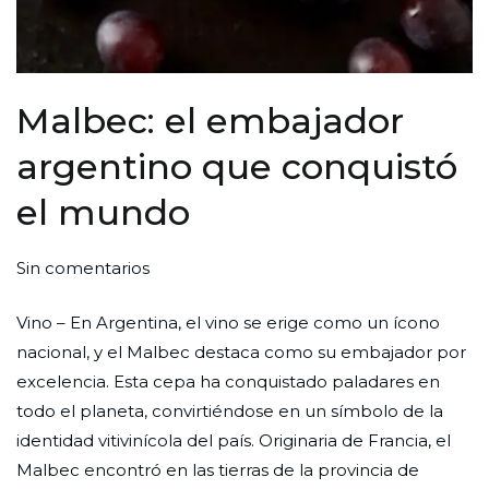
Malbec: el embajador
argentino que conquistó
el mundo
en
Por
Publicada
Publicada
Sin comentarios
Malbec:
Redaccion
el
en
Vino – En Argentina, el vino se erige como un ícono
el
Ciudad
31
Cultura
nacional, y el Malbec destaca como su embajador por
embajador
Nueva
de
excelencia. Esta cepa ha conquistado paladares en
argentino
octubre
todo el planeta, convirtiéndose en un símbolo de la
que
de
identidad vitivinícola del país. Originaria de Francia, el
conquistó
2024
Malbec encontró en las tierras de la provincia de
el