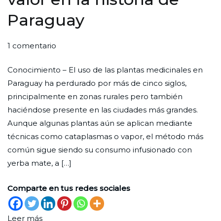
Paraguay
en
Por
Publicada
Publicada
1 comentario
Plantas
Redaccion
el
en
Conocimiento – El uso de las plantas medicinales en
medicinales,
Ciudad
31
Cultura
Paraguay ha perdurado por más de cinco siglos,
su
Nueva
de
principalmente en zonas rurales pero también
valor
octubre
haciéndose presente en las ciudades más grandes.
en
de
Aunque algunas plantas aún se aplican mediante
la
2024
técnicas como cataplasmas o vapor, el método más
historia
común sigue siendo su consumo infusionado con
de
yerba mate, a […]
Paraguay
Comparte en tus redes sociales
Leer más