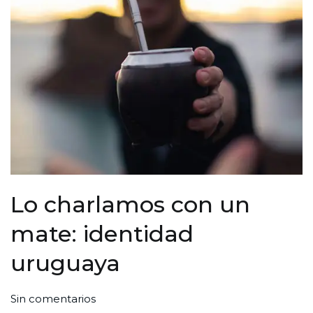
Lo charlamos con un
mate: identidad
uruguaya
en
Por
Publicada
Publicada
Sin comentarios