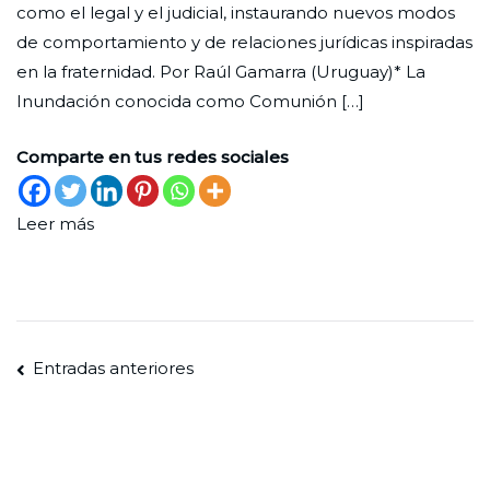
como el legal y el judicial, instaurando nuevos modos
la
de
de comportamiento y de relaciones jurídicas inspiradas
fraternidad
2024
en la fraternidad. Por Raúl Gamarra (Uruguay)* La
universal
Inundación conocida como Comunión […]
Comparte en tus redes sociales
Leer más
Navegación
Entradas anteriores
de
entradas