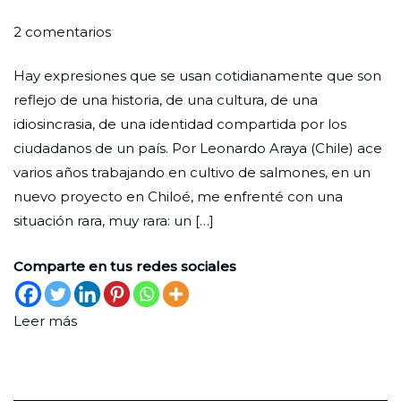
en
Por
Publicada
Publicada
2 comentarios
Minga,
Redaccion
el
en
Hay expresiones que se usan cotidianamente que son
una
Ciudad
1
Cultura
reflejo de una historia, de una cultura, de una
manera
Nueva
de
idiosincrasia, de una identidad compartida por los
de
julio
ciudadanos de un país. Por Leonardo Araya (Chile) ace
ser
de
varios años trabajando en cultivo de salmones, en un
comunidad
2025
nuevo proyecto en Chiloé, me enfrenté con una
en
situación rara, muy rara: un […]
fiesta
Comparte en tus redes sociales
Leer más