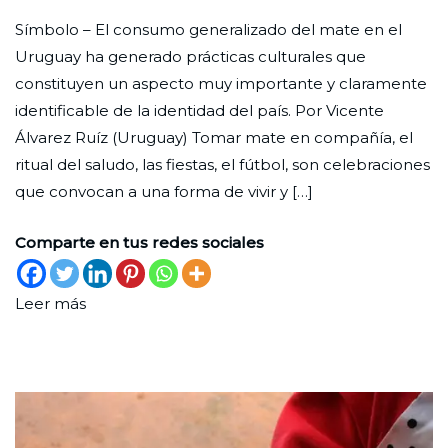
Lo
Redaccion
el
en
Símbolo – El consumo generalizado del mate en el
charlamos
Ciudad
31
Cultura
Uruguay ha generado prácticas culturales que
con
Nueva
de
constituyen un aspecto muy importante y claramente
un
octubre
identificable de la identidad del país. Por Vicente
mate:
de
Álvarez Ruíz (Uruguay) Tomar mate en compañía, el
identidad
2024
ritual del saludo, las fiestas, el fútbol, son celebraciones
uruguaya
que convocan a una forma de vivir y […]
Comparte en tus redes sociales
Leer más