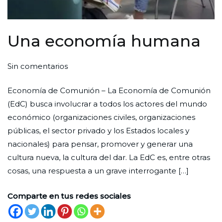
Una economía humana
en
Por
Publicada
Publicada
Sin comentarios
Una
Redaccion
el
en
Economía de Comunión – La Economía de Comunión
economía
Ciudad
29
Cultura
(EdC) busca involucrar a todos los actores del mundo
humana
Nueva
de
económico (organizaciones civiles, organizaciones
noviembre
públicas, el sector privado y los Estados locales y
de
nacionales) para pensar, promover y generar una
2024
cultura nueva, la cultura del dar. La EdC es, entre otras
cosas, una respuesta a un grave interrogante […]
Comparte en tus redes sociales