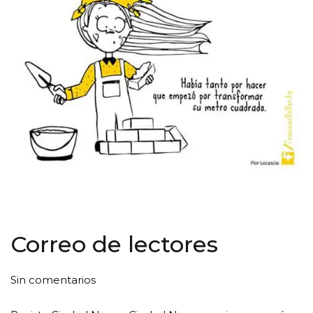
Correo de lectores
en
Por
Publicada
Publicada
Sin comentarios
Correo
Redaccion
el
en