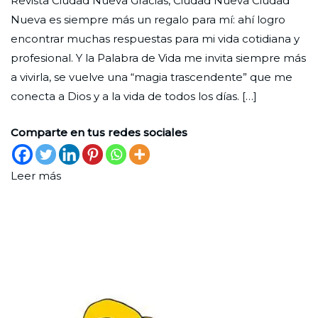
Revista Ciudad Nueva Gracias, Ciudad Nueva Ciudad
de
Ciudad
29
Lectores
Nueva es siempre más un regalo para mí: ahí logro
lectores
Nueva
de
encontrar muchas respuestas para mi vida cotidiana y
junio
profesional. Y la Palabra de Vida me invita siempre más
de
a vivirla, se vuelve una “magia trascendente” que me
2026
conecta a Dios y a la vida de todos los días. […]
Comparte en tus redes sociales
Leer más