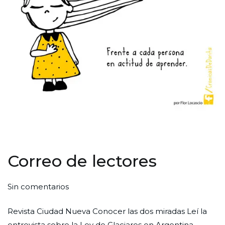
Correo de lectores
en
Por
Publicada
Publicada
Sin comentarios
Correo
Redaccion
el
en
Revista Ciudad Nueva Conocer las dos miradas Leí la
de
Ciudad
31
Lectores
entrevista sobre la Ley de Glaciares en Argentina,