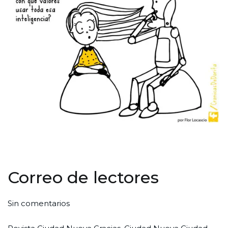
Correo de lectores
en
Por
Publicada
Publicada
Sin comentarios
Correo
Redaccion
el
en