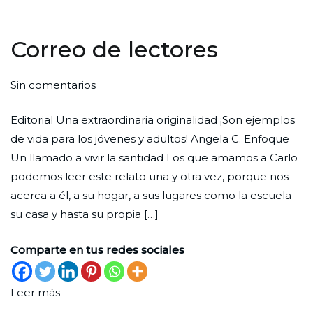
Correo de lectores
en
Por
Publicada
Publicada
Sin comentarios
Correo
Redaccion
el
en
Editorial Una extraordinaria originalidad ¡Son ejemplos
de
Ciudad
31
Lectores
de vida para los jóvenes y adultos! Angela C. Enfoque
lectores
Nueva
de
Un llamado a vivir la santidad Los que amamos a Carlo
octubre
podemos leer este relato una y otra vez, porque nos
de
acerca a él, a su hogar, a sus lugares como la escuela
2025
su casa y hasta su propia […]
Comparte en tus redes sociales
Leer más