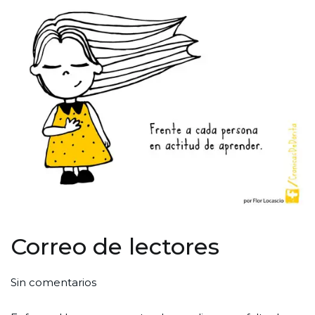
Correo de lectores
en
Por
Publicada
Publicada
Sin comentarios
Correo
Redaccion
el
en