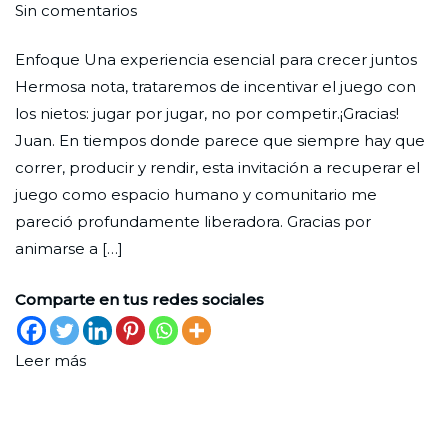
en
Por
Publicada
Publicada
Sin comentarios
Correo
Redaccion
el
en
Enfoque Una experiencia esencial para crecer juntos
de
Ciudad
27
Lectores
Hermosa nota, trataremos de incentivar el juego con
lectores
Nueva
de
los nietos: jugar por jugar, no por competir.¡Gracias!
febrero
Juan. En tiempos donde parece que siempre hay que
de
correr, producir y rendir, esta invitación a recuperar el
2026
juego como espacio humano y comunitario me
pareció profundamente liberadora. Gracias por
animarse a […]
Comparte en tus redes sociales
Leer más