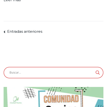
Navegación
Entradas anteriores
de
entradas