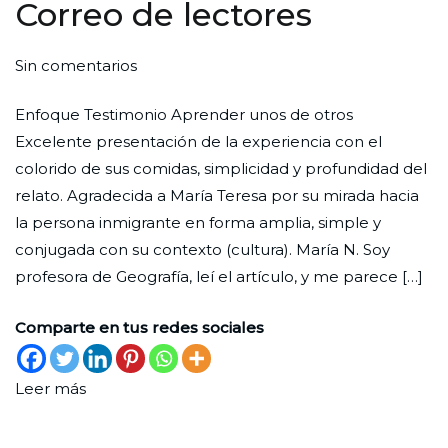
Correo de lectores
en
Por
Publicada
Publicada
Sin comentarios
Correo
Redaccion
el
en
Enfoque Testimonio Aprender unos de otros
de
Ciudad
30
Lectores
Excelente presentación de la experiencia con el
lectores
Nueva
de
colorido de sus comidas, simplicidad y profundidad del
diciembre
relato. Agradecida a María Teresa por su mirada hacia
de
la persona inmigrante en forma amplia, simple y
2025
conjugada con su contexto (cultura). María N. Soy
profesora de Geografía, leí el artículo, y me parece […]
Comparte en tus redes sociales
Leer más