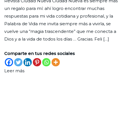
Revista Ciudad Nueva Ciudad Nueva es siempre más
de
Ciudad
31
Lectores
un regalo para mí: ahí logro encontrar muchas
lectores
Nueva
de
respuestas para mi vida cotidiana y profesional, y la
mayo
Palabra de Vida me invita siempre más a vivirla, se
de
vuelve una “magia trascendente” que me conecta a
2026
Dios y a la vida de todos los días … Gracias. Feli […]
Comparte en tus redes sociales
Leer más