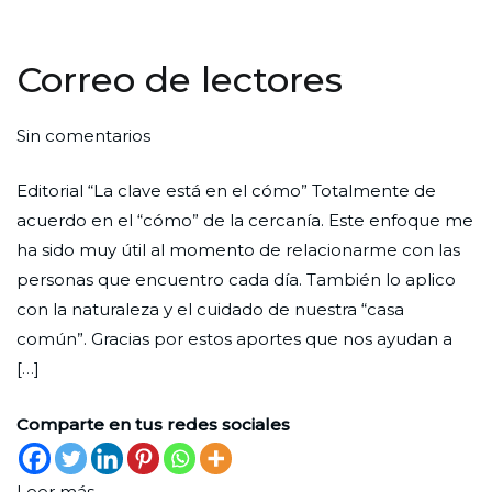
Correo de lectores
en
Por
Publicada
Publicada
Sin comentarios
Correo
Redaccion
el
en
Editorial “La clave está en el cómo” Totalmente de
de
Ciudad
30
Lectores
acuerdo en el “cómo” de la cercanía. Este enfoque me
lectores
Nueva
de
ha sido muy útil al momento de relacionarme con las
septiembre
personas que encuentro cada día. También lo aplico
de
con la naturaleza y el cuidado de nuestra “casa
2025
común”. Gracias por estos aportes que nos ayudan a
[…]
Comparte en tus redes sociales
Leer más