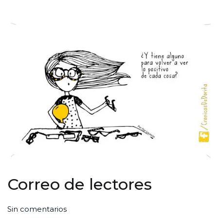
Correo de lectores
en
Por
Publicada
Publicada
Sin comentarios