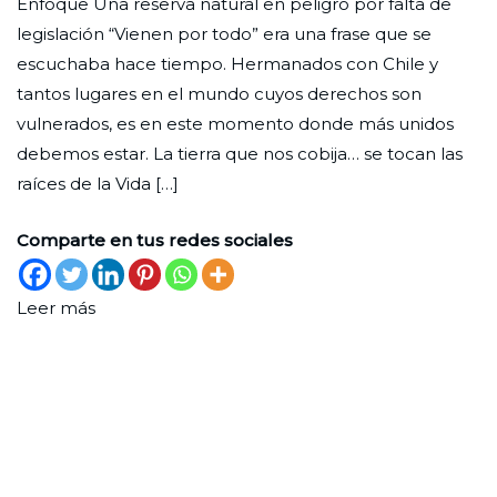
Enfoque Una reserva natural en peligro por falta de
de
Ciudad
30
Lectores
legislación “Vienen por todo” era una frase que se
lectores
Nueva
de
escuchaba hace tiempo. Hermanados con Chile y
abril
tantos lugares en el mundo cuyos derechos son
de
vulnerados, es en este momento donde más unidos
2026
debemos estar. La tierra que nos cobija… se tocan las
raíces de la Vida […]
Comparte en tus redes sociales
Leer más