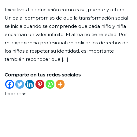
Correo
Redaccion
el
en
Iniciativas La educación como casa, puente y futuro
de
Ciudad
30
Lectores
Unida al compromiso de que la transformación social
lectores
Nueva
de
se inicia cuando se comprende que cada niño y niña
marzo
encarnan un valor infinito. El alma no tiene edad. Por
de
mi experiencia profesional en aplicar los derechos de
2026
los niños a respetar su identidad, es importante
también reconocer que […]
Comparte en tus redes sociales
Leer más