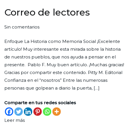
Correo de lectores
en
Por
Publicada
Publicada
Sin comentarios
Correo
Redaccion
el
en
Enfoque La Historia como Memoria Social ¡Excelente
de
Ciudad
29
Lectores
artículo! Muy interesante esta mirada sobre la historia
lectores
Nueva
de
de nuestros pueblos, que nos ayuda a pensar en el
noviembre
presente. Pablo F. Muy buen artículo. ¡Muchas gracias!
de
Gracias por compartir este contenido. Pitty M. Editorial
2025
Confianza en el “nosotros” Entre las numerosas
personas que golpean a diario la puerta, […]
Comparte en tus redes sociales
Leer más