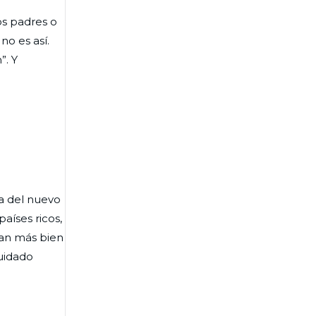
os padres o
no es así.
”. Y
ca del nuevo
aíses ricos,
ran más bien
cuidado