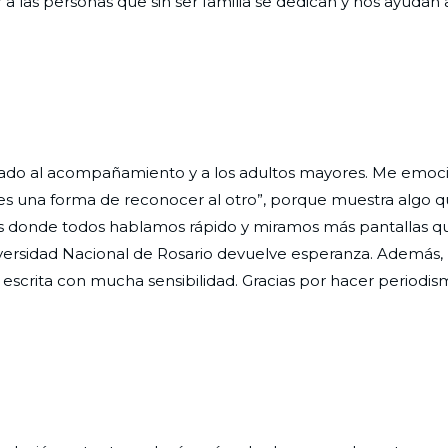
a las personas que sin ser familia se dedican y nos ayudan 
icado al acompañamiento y a los adultos mayores. Me emoc
es una forma de reconocer al otro”, porque muestra algo
s donde todos hablamos rápido y miramos más pantallas q
iversidad Nacional de Rosario devuelve esperanza. Además, 
crita con mucha sensibilidad. Gracias por hacer periodi