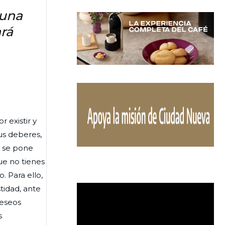
 una
rá
 existir y
sus deberes,
, se pone
ue no tienes
 Para ello,
tidad, ante
deseos
s