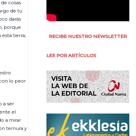
o de cosas
argo de tu
poco darás
n, porque
esta tierra,
RECIBE NUESTRO NEWSLETTER
LEE POR ARTÍCULOS
estro
 con lo peor
 a ser
ente el
o a mirar
on ternura y