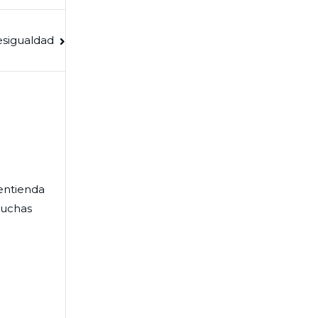
esigualdad
entienda
Muchas