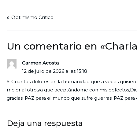
Navegación
Optimismo Crítico
de
entradas
Un comentario en «
Charl
Carmen Acosta
12 de julio de 2026 a las 15:18
Si.Cuántos dolores en la humanidad que a veces quisie
mejor al otro,ya que aceptándome con mis defectos,Di
gracias! PAZ para el mundo que sufre guerras! PAZ para
Deja una respuesta