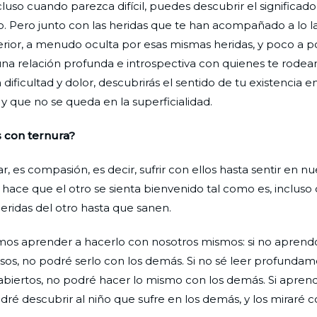
ncluso cuando parezca difícil, puedes descubrir el significad
nto. Pero junto con las heridas que te han acompañado a lo l
terior, a menudo oculta por esas mismas heridas, y poco a 
una relación profunda e introspectiva con quienes te rodea
ficultad y dolor, descubrirás el sentido de tu existencia en 
 y que no se queda en la superficialidad.
 con ternura?
 es compasión, es decir, sufrir con ellos hasta sentir en nu
 hace que el otro se sienta bienvenido tal como es, incluso
heridas del otro hasta que sanen.
mos aprender a hacerlo con nosotros mismos: si no aprendo
sos, no podré serlo con los demás. Si no sé leer profundam
abiertos, no podré hacer lo mismo con los demás. Si aprend
ré descubrir al niño que sufre en los demás, y los miraré c