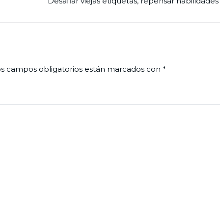
Desafiar viejas etiquetas, repensar habilidades
s campos obligatorios están marcados con
*