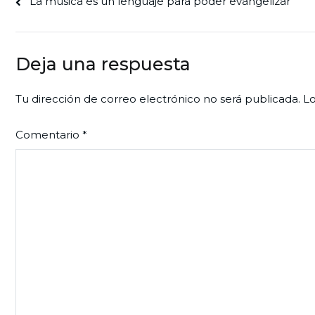
Navegación
“La música es un lenguaje para poder evangelizar”
de
entradas
Deja una respuesta
Tu dirección de correo electrónico no será publicada.
Lo
Comentario
*