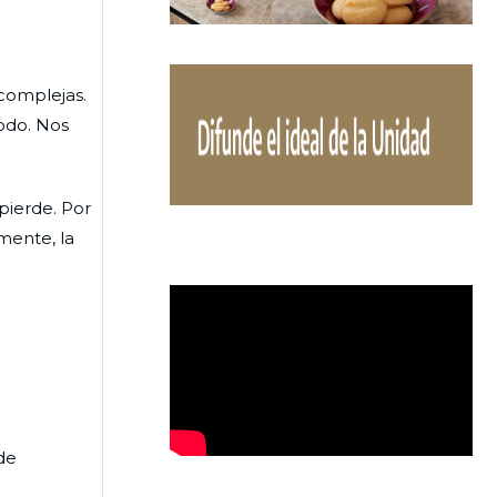
complejas.
todo. Nos
pierde. Por
mente, la
de