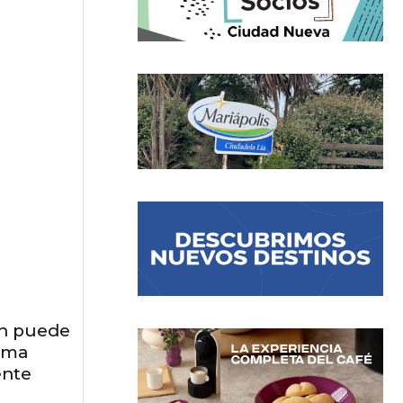
ión puede
orma
ente