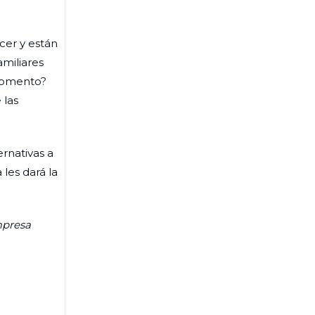
cer y están
amiliares
 momento?
 las
rnativas a
 les dará la
mpresa