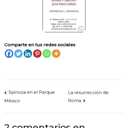
Comparte en tus redes sociales
Navegación
Spinoza en el Parque
La resurrección de
Roma
México
de
entradas
2 comentarios en