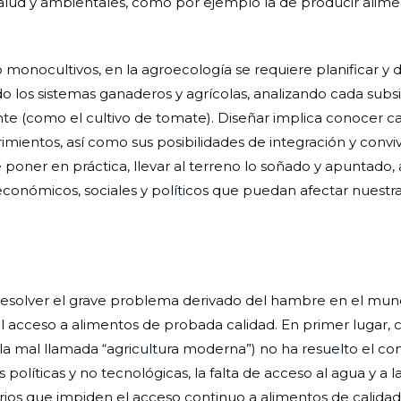
salud y ambientales, como por ejemplo la de producir alim
 monocultivos, en la agroecología se requiere planificar y 
do los sistemas ganaderos y agrícolas, analizando cada sub
nte (como el cultivo de tomate). Diseñar implica conocer c
rimientos, así como sus posibilidades de integración y conv
 poner en práctica, llevar al terreno lo soñado y apuntado
, económicos, sociales y políticos que puedan afectar nuestr
resolver el grave problema derivado del hambre en el mun
l acceso a alimentos de probada calidad. En primer lugar,
la mal llamada “agricultura moderna”) no ha resuelto el con
íticas y no tecnológicas, la falta de acceso al agua y a la t
larios que impiden el acceso continuo a alimentos de calida