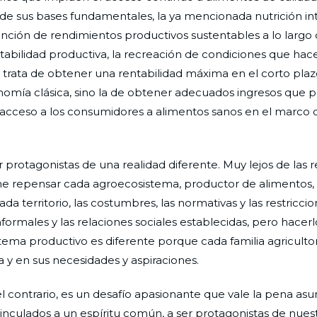
 de sus bases fundamentales, la ya mencionada nutrición int
btención de rendimientos productivos sustentables a lo largo
tabilidad productiva, la recreación de condiciones que hace
e trata de obtener una rentabilidad máxima en el corto pla
omía clásica, sino la de obtener adecuados ingresos que 
el acceso a los consumidores a alimentos sanos en el marco 
er protagonistas de una realidad diferente. Muy lejos de las 
one repensar cada agroecosistema, productor de alimentos,
ada territorio, las costumbres, las normativas y las restricci
ormales y las relaciones sociales establecidas, pero hacer
tema productivo es diferente porque cada familia agriculto
za y en sus necesidades y aspiraciones.
l contrario, es un desafío apasionante que vale la pena asu
vinculados a un espíritu común, a ser protagonistas de nuestr