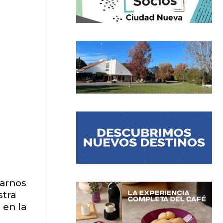
rarnos
stra
 en la