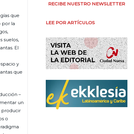
RECIBE NUESTRO NEWSLETTER
ogías que
LEE POR ARTÍCULOS
 por la
gos,
s suelos,
antas. El
espacio y
lantas que
oducción –
lementar un
 producir
os o
aradigma