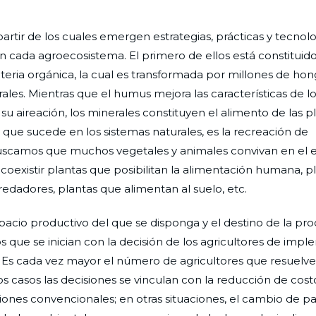
rtir de los cuales emergen estrategias, prácticas y tecnol
en cada agroecosistema. El primero de ellos está constituido
materia orgánica, la cual es transformada por millones de hon
les. Mientras que el humus mejora las características de lo
 aireación, los minerales constituyen el alimento de las pl
o que sucede en los sistemas naturales, es la recreación de
 buscamos que muchos vegetales y animales convivan en el 
oexistir plantas que posibilitan la alimentación humana, p
predadores, plantas que alimentan al suelo, etc.
pacio productivo del que se disponga y el destino de la pr
que se inician con la decisión de los agricultores de imp
. Es cada vez mayor el número de agricultores que resuelve
os casos las decisiones se vinculan con la reducción de cost
ones convencionales; en otras situaciones, el cambio de p