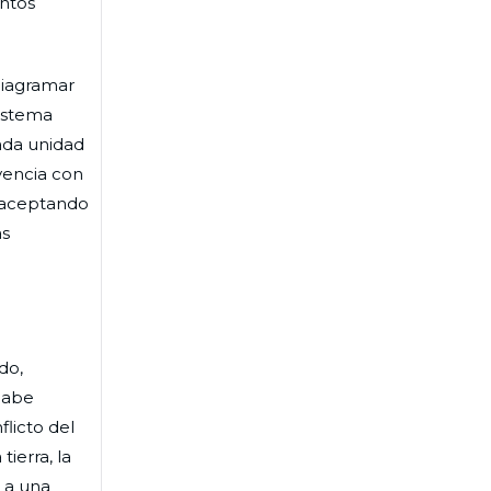
entos
diagramar
sistema
ada unidad
ivencia con
, aceptando
as
do,
 cabe
flicto del
ierra, la
d a una