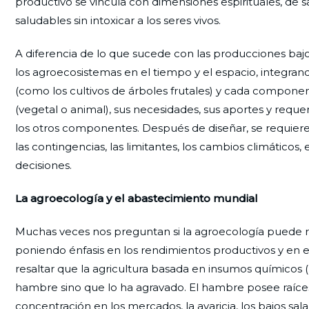
productivo se vincula con dimensiones espirituales, de 
saludables sin intoxicar a los seres vivos.
A diferencia de lo que sucede con las producciones bajo
los agroecosistemas en el tiempo y el espacio, integran
(como los cultivos de árboles frutales) y cada compone
(vegetal o animal), sus necesidades, sus aportes y reque
los otros componentes. Después de diseñar, se requiere
las contingencias, las limitantes, los cambios climáticos
decisiones.
La agroecología y el abastecimiento mundial
Muchas veces nos preguntan si la agroecología puede 
poniendo énfasis en los rendimientos productivos y en e
resaltar que la agricultura basada en insumos químicos (
hambre sino que lo ha agravado. El hambre posee raíces pol
concentración en los mercados, la avaricia, los bajos sa