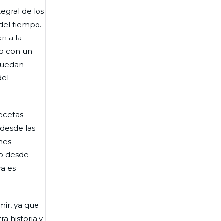
egral de los
 del tiempo.
n a la
zo con un
puedan
del
recetas
 desde las
ones
lo desde
ra es
mir, ya que
a historia y