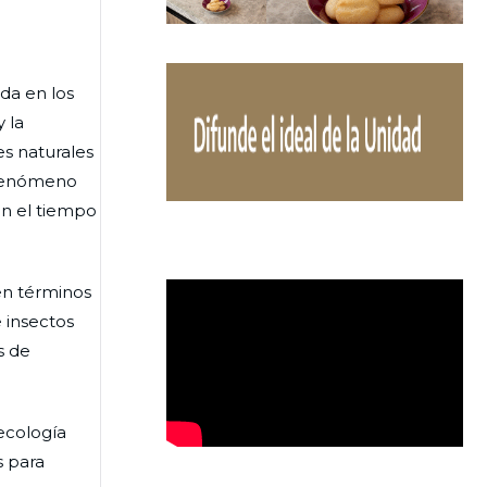
ida en los
 la
s naturales
 fenómeno
 en el tiempo
en términos
e insectos
s de
ecología
s para