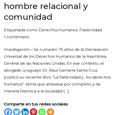
hombre relacional y
comunidad
Por
Publicada
Publicada
Etiquetada como
Derechos humanos
,
Fraternidad
en
Redaccion
el
en
1 comentario
La
Ciudad
31
Enfoque
Investigación – Se cumplen 75 años de la Declaración
fraternidad
Nueva
de
Universal de los Derechos Humanos de la Asamblea
y
octubre
General de las Naciones Unidas. En ese contexto, el
los
de
abogado uruguayo Dr. Raúl Gamarra Santa Cruz
derechos
2023
publicó su reciente libro “La fraternidad y los derechos
humanos:
humanos”, tema que atraviesa por completo y de
hombre
manera histórica a la sociedad […]
relacional
y
Comparte en tus redes sociales
comunidad