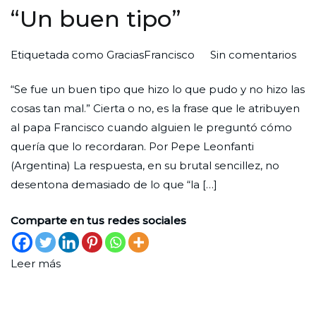
“Un buen tipo”
en
Por
Publicada
Publicada
Etiquetada como
GraciasFrancisco
Sin comentarios
“Un
Redaccion
el
en
“Se fue un buen tipo que hizo lo que pudo y no hizo las
bu
Ciudad
31
Iglesia
,
cosas tan mal.” Cierta o no, es la frase que le atribuyen
tipo
Nueva
de
Reconocimiento
al papa Francisco cuando alguien le preguntó cómo
mayo
quería que lo recordaran. Por Pepe Leonfanti
de
(Argentina) La respuesta, en su brutal sencillez, no
2025
desentona demasiado de lo que “la […]
Comparte en tus redes sociales
Leer más