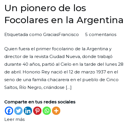
Un pionero de los
Focolares en la Argentina
en
Por
Publicada
Publicada
Etiquetada como
GraciasFrancisco
5 comentarios
Un
Redaccion
el
en
Quien fuera el primer focolarino de la Argentina y
pion
Ciudad
31
Iglesia
,
director de la revista Ciudad Nueva, donde trabajó
de
Nueva
de
Reconocimiento
durante 40 años, partió al Cielo en la tarde del lunes 28
los
mayo
de abril. Honorio Rey nació el 12 de marzo 1937 en el
Focol
de
seno de una familia chacarera en el pueblo de Cinco
en
2025
Saltos, Río Negro, criándose […]
la
Argen
Comparte en tus redes sociales
Leer más