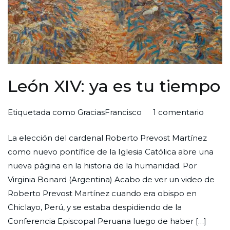
León XIV: ya es tu tiempo
en
Por
Publicada
Publicada
Etiquetada como
GraciasFrancisco
1 comentario
León
Redaccion
el
en
La elección del cardenal Roberto Prevost Martínez
XIV:
Ciudad
31
Iglesia
como nuevo pontífice de la Iglesia Católica abre una
ya
Nueva
de
nueva página en la historia de la humanidad. Por
es
mayo
Virginia Bonard (Argentina) Acabo de ver un video de
tu
de
Roberto Prevost Martínez cuando era obispo en
tiemp
2025
Chiclayo, Perú, y se estaba despidiendo de la
Conferencia Episcopal Peruana luego de haber […]