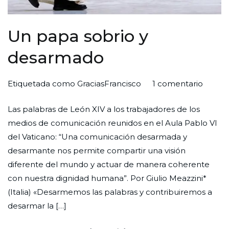
Un papa sobrio y
desarmado
en
Por
Publicada
Publicada
Etiquetada como
GraciasFrancisco
1 comentario
Un
Redaccion
el
en
Las palabras de León XIV a los trabajadores de los
papa
Ciudad
31
Iglesia
medios de comunicación reunidos en el Aula Pablo VI
sobrio
Nueva
de
del Vaticano: “Una comunicación desarmada y
y
mayo
desarmante nos permite compartir una visión
desar
de
diferente del mundo y actuar de manera coherente
2025
con nuestra dignidad humana”. Por Giulio Meazzini*
(Italia) «Desarmemos las palabras y contribuiremos a
desarmar la […]