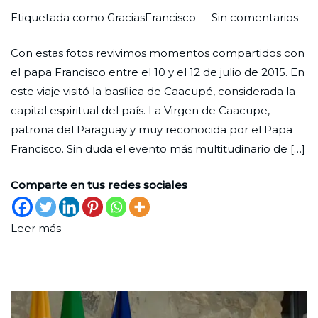
en
Por
Publicada
Publicada
Etiquetada como
GraciasFrancisco
Sin comentarios
Fra
Redaccion
el
en
Con estas fotos revivimos momentos compartidos con
con
Ciudad
30
Sin
el papa Francisco entre el 10 y el 12 de julio de 2015. En
nos
Nueva
de
categoría
,
este viaje visitó la basílica de Caacupé, considerada la
(visi
abril
Una
capital espiritual del país. La Virgen de Caacupe,
a
de
Foto
patrona del Paraguay y muy reconocida por el Papa
Par
2025
Francisco. Sin duda el evento más multitudinario de […]
Comparte en tus redes sociales
Leer más