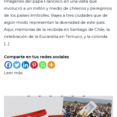
Imágenes del papa Francisco en una visita que
con
Ciudad
30
Sin
involucró a un millón y medio de chilenos y peregrinos
nos
Nueva
de
categoría
,
de los países limítrofes. Viajes a tres ciudades que de
(visi
abril
Una
algún modo representan la diversidad de este país.
a
de
Foto
Aquí, memorias de la recibida en Santiago de Chile, la
Chil
2025
celebración de la Eucaristía en Temuco, y la colorida
[…]
Comparte en tus redes sociales
Leer más