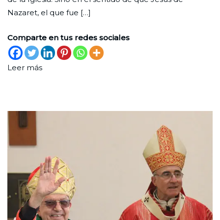
es
2025
Nazaret, el que fue […]
el
Eva
Comparte en tus redes sociales
Leer más