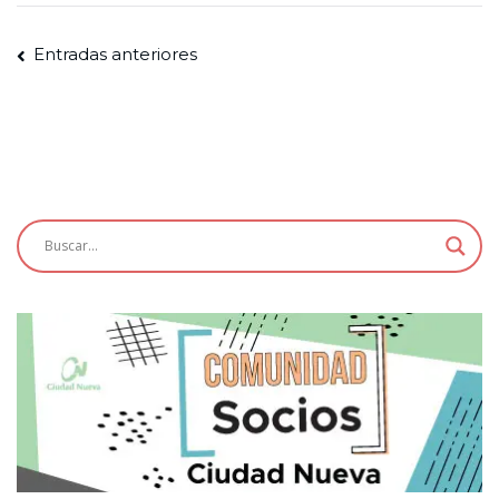
Navegación
Entradas anteriores
de
entradas