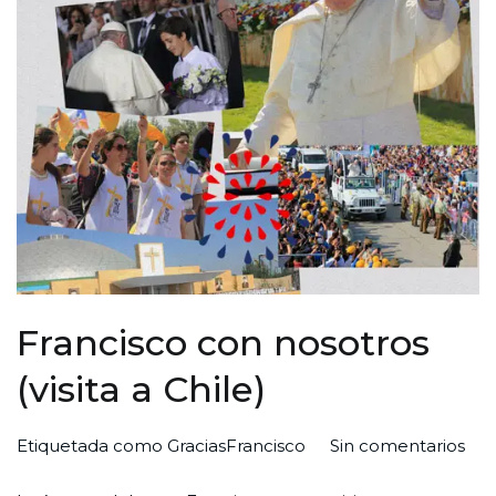
Francisco con nosotros
(visita a Chile)
en
Por
Publicada
Publicada
Etiquetada como
GraciasFrancisco
Sin comentarios
Fra
Redaccion
el
en