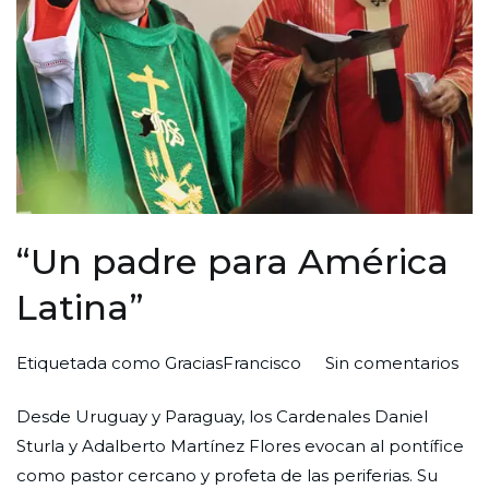
“Un padre para América
Latina”
en
Por
Publicada
Publicada
Etiquetada como
GraciasFrancisco
Sin comentarios
“Un
Redaccion
el
en
Desde Uruguay y Paraguay, los Cardenales Daniel
pad
Ciudad
30
Sin
Sturla y Adalberto Martínez Flores evocan al pontífice
par
Nueva
de
categoría
como pastor cercano y profeta de las periferias. Su
Amé
abril