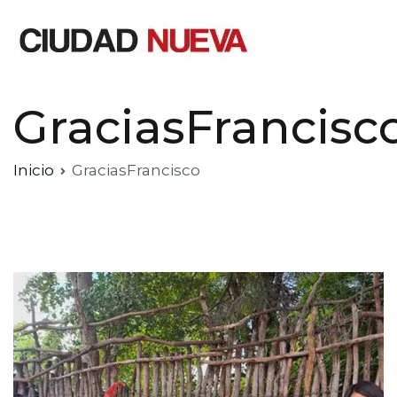
Saltar
al
contenido
Ciudad Nueva
GraciasFrancisc
Inicio
GraciasFrancisco