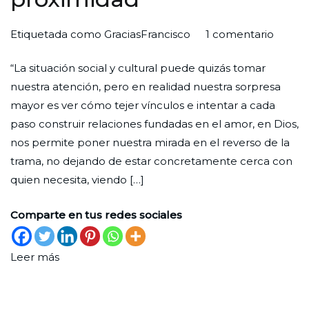
en
Por
Publicada
Publicada
Etiquetada como
GraciasFrancisco
1 comentario
Camin
Redaccion
el
en
“La situación social y cultural puede quizás tomar
por
Ciudad
1
Experiencias
,
nuestra atención, pero en realidad nuestra sorpresa
Drago
Nueva
de
Movimiento
mayor es ver cómo tejer vínculos e intentar a cada
en
julio
paso construir relaciones fundadas en el amor, en Dios,
la
de
nos permite poner nuestra mirada en el reverso de la
constr
2025
trama, no dejando de estar concretamente cerca con
de
quien necesita, viendo […]
la
proxim
Comparte en tus redes sociales
Leer más