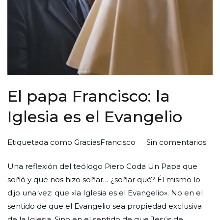
El papa Francisco: la
Iglesia es el Evangelio
en
Por
Publicada
Publicada
Etiquetada como
GraciasFrancisco
Sin comentarios
El
Redaccion
el
en
Una reflexión del teólogo Piero Coda Un Papa que
pa
Ciudad
30
Sin
soñó y que nos hizo soñar… ¿soñar qué? Él mismo lo
Fra
Nueva
de
categoría
dijo una vez: que «la Iglesia es el Evangelio». No en el
la
abril
sentido de que el Evangelio sea propiedad exclusiva
Igle
de
de la Iglesia. Sino en el sentido de que Jesús de