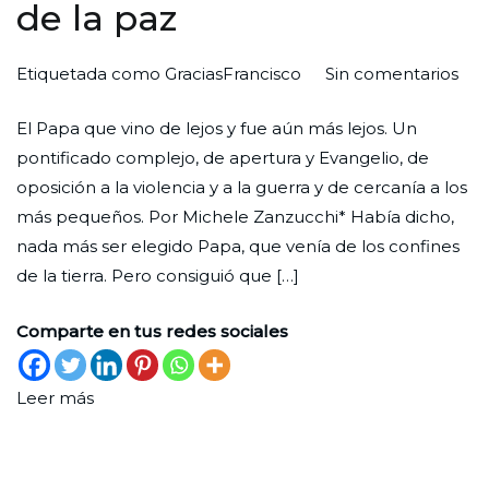
de la paz
en
Por
Publicada
Publicada
Etiquetada como
GraciasFrancisco
Sin comentarios
Fra
Redaccion
el
en
El Papa que vino de lejos y fue aún más lejos. Un
de
Ciudad
30
Sin
pontificado complejo, de apertura y Evangelio, de
los
Nueva
de
categoría
oposición a la violencia y a la guerra y de cercanía a los
pob
abril
más pequeños. Por Michele Zanzucchi* Había dicho,
y
de
nada más ser elegido Papa, que venía de los confines
de
2025
de la tierra. Pero consiguió que […]
la
paz
Comparte en tus redes sociales
Leer más