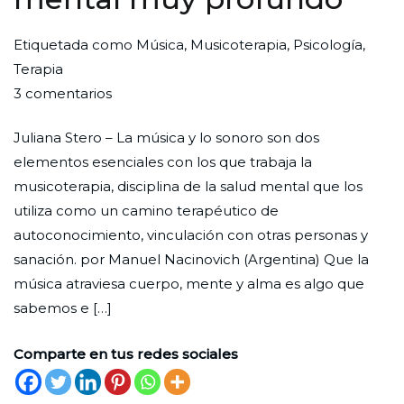
Por
Publicada
Publicada
Etiquetada como
Música
,
Musicoterapia
,
Psicología
,
Redaccion
el
en
Terapia
en
Ciudad
24
Entrevista
3 comentarios
“La
Nueva
de
Juliana Stero – La música y lo sonoro son dos
música
febrero
elementos esenciales con los que trabaja la
toca
de
musicoterapia, disciplina de la salud mental que los
ciertas
2023
utiliza como un camino terapéutico de
fibras
autoconocimiento, vinculación con otras personas y
que
sanación. por Manuel Nacinovich (Argentina) Que la
permiten
música atraviesa cuerpo, mente y alma es algo que
un
sabemos e […]
trabajo
de
Comparte en tus redes sociales
la
salud