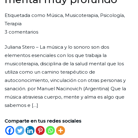
Por
Publicada
Publicada
Etiquetada como
Música
,
Musicoterapia
,
Psicología
,
Redaccion
el
en
Terapia
en
Ciudad
24
Entrevista
3 comentarios
“La
Nueva
de
Juliana Stero – La música y lo sonoro son dos
música
febrero
elementos esenciales con los que trabaja la
toca
de
musicoterapia, disciplina de la salud mental que los
ciertas
2023
utiliza como un camino terapéutico de
fibras
autoconocimiento, vinculación con otras personas y
que
sanación. por Manuel Nacinovich (Argentina) Que la
permiten
música atraviesa cuerpo, mente y alma es algo que
un
sabemos e […]
trabajo
de
Comparte en tus redes sociales
la
salud