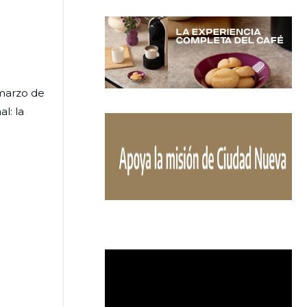
 marzo de
l: la