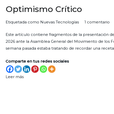
Optimismo Crítico
e
Por
Publicada
Publicada
Etiquetada como
Nuevas Tecnologías
1 comentario
O
Redaccion
el
en
Este artículo contiene fragmentos de la presentación d
Cr
Ciudad
29
Análisis
2026 ante la Asamblea General del Movimiento de los F
Nueva
de
semana pasada estaba tratando de recordar una receta y
junio
de
Comparte en tus redes sociales
2026
Leer más