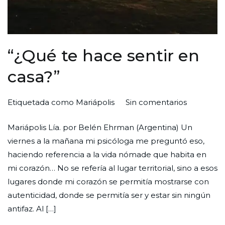
“¿Qué te hace sentir en
casa?”
en
Por
Publicada
Publicada
Etiquetada como
Mariápolis
Sin comentarios
“¿Qué
Redaccion
el
en
Mariápolis Lía. por Belén Ehrman (Argentina) Un
te
Ciudad
30
Un
viernes a la mañana mi psicóloga me preguntó eso,
hace
Nueva
de
lugar
haciendo referencia a la vida nómade que habita en
sentir
junio
mi corazón… No se refería al lugar territorial, sino a esos
en
de
lugares donde mi corazón se permitía mostrarse con
casa?”
2022
autenticidad, donde se permitía ser y estar sin ningún
antifaz. Al […]