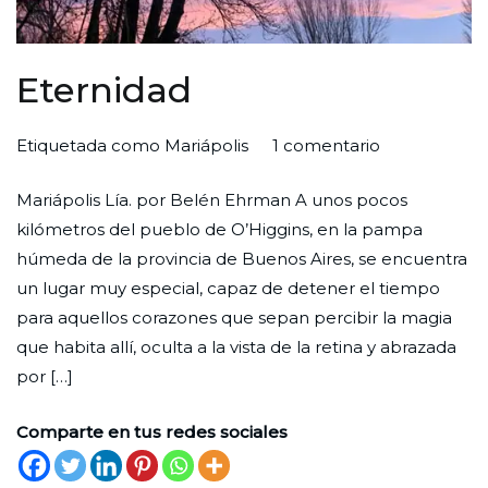
Eternidad
en
Por
Publicada
Publicada
Etiquetada como
Mariápolis
1 comentario
Eternidad
Redaccion
el
en
Mariápolis Lía. por Belén Ehrman A unos pocos
Ciudad
1
Un
kilómetros del pueblo de O’Higgins, en la pampa
Nueva
de
lugar
húmeda de la provincia de Buenos Aires, se encuentra
agosto
un lugar muy especial, capaz de detener el tiempo
de
para aquellos corazones que sepan percibir la magia
2022
que habita allí, oculta a la vista de la retina y abrazada
por […]
Comparte en tus redes sociales