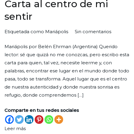
Carta al centro de mi
sentir
en
Por
Publicada
Publicada
Etiquetada como
Mariápolis
Sin comentarios
Carta
Redaccion
el
en
Mariápolis por Belén Ehrman (Argentina) Querido
al
Ciudad
31
Un
lector: sé que quizá no me conozcas, pero escribo esta
centro
Nueva
de
lugar
carta para quien, tal vez, necesite leerme y, con
de
agosto
palabras, encontrar ese lugar en el mundo donde todo
mi
de
pasa, todo se transforma. Aquel lugar que es el centro
sentir
2022
de nuestra autenticidad y donde nuestra sonrisa es
refugio, donde comprendemos […]
Comparte en tus redes sociales
Leer más