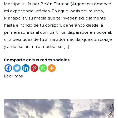
Mariápolis Lía por Belén Ehrman (Argentina) omencé
lugar
Ciudad
29
Un
mi experiencia utópica. En aquel oasis del mundo,
que
Nueva
de
lugar
Mariápolis y su magia que te invaden sigilosamente
siempre
noviembre
hasta el fondo de tu corazón, generando desde la
está
de
primera sonrisa al compartir un disparador emocional,
2022
una desnudez de tu alma adormecida, que con coraje
y amor se anima a mostrar su […]
Comparte en tus redes sociales
Leer más