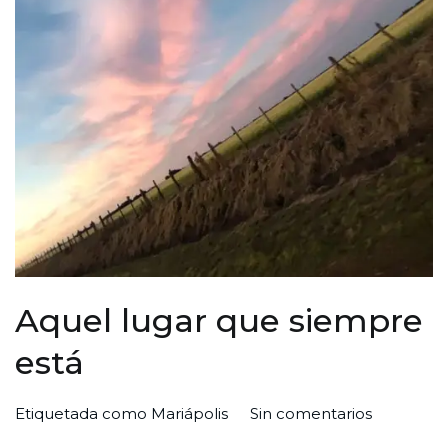
Aquel lugar que siempre
está
en
Por
Publicada
Publicada
Etiquetada como
Mariápolis
Sin comentarios
Aquel
Redaccion
el
en