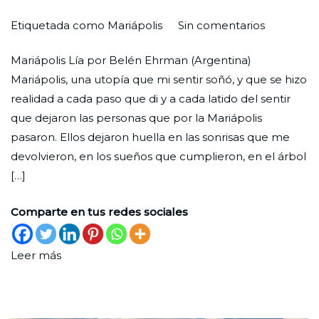
en
Por
Publicada
Publicada
Etiquetada como
Mariápolis
Sin comentarios
Y
Redaccion
el
en
Mariápolis Lía por Belén Ehrman (Argentina)
hemos
Ciudad
30
Un
Mariápolis, una utopía que mi sentir soñó, y que se hizo
creído
Nueva
de
lugar
realidad a cada paso que di y a cada latido del sentir
en
septiembre
que dejaron las personas que por la Mariápolis
el
de
pasaron. Ellos dejaron huella en las sonrisas que me
amor
2022
devolvieron, en los sueños que cumplieron, en el árbol
[…]
Comparte en tus redes sociales
Leer más