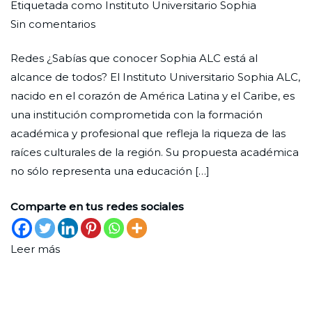
Por
Publicada
Publicada
Etiquetada como
Instituto Universitario Sophia
en
Redaccion
el
en
Sin comentarios
Instituto
Ciudad
29
Web
Redes ¿Sabías que conocer Sophia ALC está al
Universitario
Nueva
de
alcance de todos? El Instituto Universitario Sophia ALC,
Sophia
febrero
nacido en el corazón de América Latina y el Caribe, es
en
de
una institución comprometida con la formación
América
2024
académica y profesional que refleja la riqueza de las
Latina
raíces culturales de la región. Su propuesta académica
y
no sólo representa una educación […]
Caribe
Comparte en tus redes sociales
Leer más