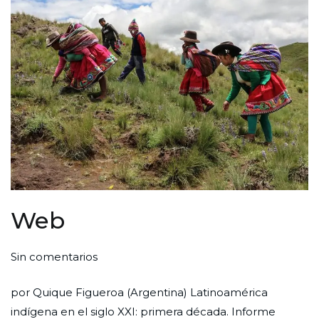
Web
en
Por
Publicada
Publicada
Sin comentarios
Web
Redaccion
el
en
por Quique Figueroa (Argentina) Latinoamérica
Ciudad
1
Web
indígena en el siglo XXI: primera década. Informe
Nueva
de