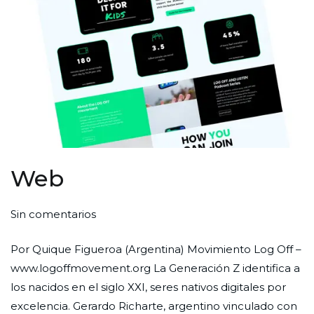
Web
en
Por
Publicada
Publicada
Sin comentarios
Web
Redaccion
el
en
Por Quique Figueroa (Argentina) Movimiento Log Off –
Ciudad
31
Web
www.logoffmovement.org La Generación Z identifica a
Nueva
de
los nacidos en el siglo XXI, seres nativos digitales por
agosto
excelencia. Gerardo Richarte, argentino vinculado con
de