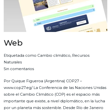
Web
Por
Publicada
Publicada
Etiquetada como
Cambio climático
,
Recursos
Redaccion
el
en
Naturales
en
Ciudad
30
Web
Sin comentarios
Web
Nueva
de
Por Quique Figueroa (Argentina) COP27 –
septiembre
www.cop27.eg/ La Conferencia de las Naciones Unidas
de
sobre el Cambio Climático (COP) es el espacio más
2022
importante que existe, a nivel diplomático, en la lucha
por un planeta más sostenible. Desde Río de Janeiro