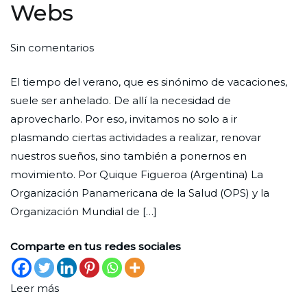
Webs
en
Por
Publicada
Publicada
Sin comentarios
Webs
Redaccion
el
en
El tiempo del verano, que es sinónimo de vacaciones,
Ciudad
29
Web
suele ser anhelado. De allí la necesidad de
Nueva
de
aprovecharlo. Por eso, invitamos no solo a ir
diciembre
plasmando ciertas actividades a realizar, renovar
de
nuestros sueños, sino también a ponernos en
2022
movimiento. Por Quique Figueroa (Argentina) La
Organización Panamericana de la Salud (OPS) y la
Organización Mundial de […]
Comparte en tus redes sociales
Leer más