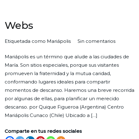
Webs
en
Por
Publicada
Publicada
Etiquetada como
Mariápolis
Sin comentarios
Webs
Redaccion
el
en
Mariápolis es un término que alude a las ciudades de
Ciudad
29
Web
María. Son sitios especiales, porque sus visitantes
Nueva
de
promueven la fraternidad y la mutua caridad,
noviembre
conformando lugares ideales para compartir
de
momentos de descanso. Haremos una breve recorrida
2022
por algunas de ellas, para planificar un merecido
descanso. por Quique Figueroa (Argentina) Centro
Mariápolis Cunaco (Chile) Ubicado a […]
Comparte en tus redes sociales