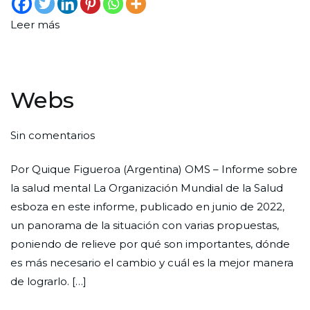
Leer más
Webs
en
Por
Publicada
Publicada
Sin comentarios
Webs
Redaccion
el
en
Por Quique Figueroa (Argentina) OMS – Informe sobre
Ciudad
24
Web
la salud mental La Organización Mundial de la Salud
Nueva
de
esboza en este informe, publicado en junio de 2022,
octubre
un panorama de la situación con varias propuestas,
de
poniendo de relieve por qué son importantes, dónde
2022
es más necesario el cambio y cuál es la mejor manera
de lograrlo. […]