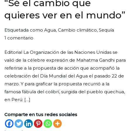
“Sé el cambio que
quieres ver en el mundo”
Por
Publicada
Publicada
Etiquetada como
Agua
,
Cambio climático
,
Sequía
en
Redaccion
el
en
1 comentario
“Sé
Ciudad
29
Editorial
Editorial La Organización de las Naciones Unidas se
el
Nueva
de
valió de la célebre expresión de Mahatma Gandhi para
cambio
marzo
referirse a la propuesta de acción que acompañó la
que
de
celebración del Día Mundial del Agua el pasado 22 de
quieres
2023
marzo. Y para graficar la propuesta recurrió a la
ver
famosa fábula del colibrí, surgida del pueblo quechua,
en
en Perú: […]
el
mundo”
Comparte en tus redes sociales