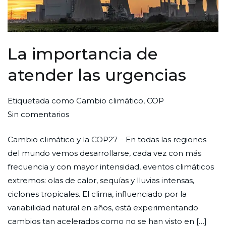
La importancia de
atender las urgencias
Por
Publicada
Publicada
Etiquetada como
Cambio climático
,
COP
en
Redaccion
el
en
Sin comentarios
La
Ciudad
29
Ecología
Cambio climático y la COP27 – En todas las regiones
importancia
Nueva
de
del mundo vemos desarrollarse, cada vez con más
de
diciembre
frecuencia y con mayor intensidad, eventos climáticos
atender
de
extremos: olas de calor, sequías y lluvias intensas,
las
2022
ciclones tropicales. El clima, influenciado por la
urgencias
variabilidad natural en años, está experimentando
cambios tan acelerados como no se han visto en […]