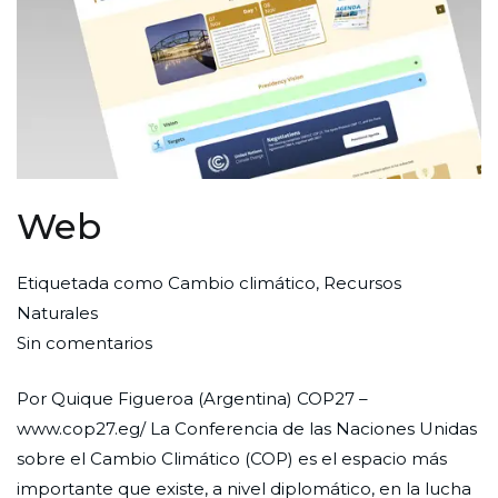
Web
Por
Publicada
Publicada
Etiquetada como
Cambio climático
,
Recursos
Redaccion
el
en
Naturales
en
Ciudad
30
Web
Sin comentarios
Web
Nueva
de
Por Quique Figueroa (Argentina) COP27 –
septiembre
www.cop27.eg/ La Conferencia de las Naciones Unidas
de
sobre el Cambio Climático (COP) es el espacio más
2022
importante que existe, a nivel diplomático, en la lucha