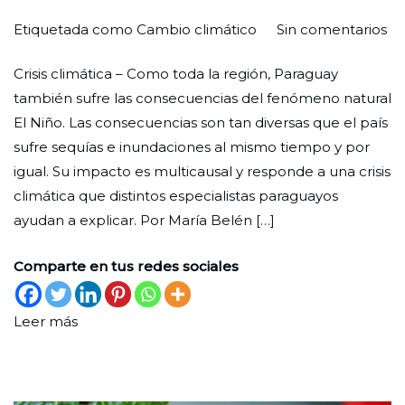
en
Por
Publicada
Publicada
Etiquetada como
Cambio climático
Sin comentarios
Lo
Redaccion
el
en
Crisis climática – Como toda la región, Paraguay
qu
Ciudad
27
Medio
también sufre las consecuencias del fenómeno natural
oc
Nueva
de
ambiente
El Niño. Las consecuencias son tan diversas que el país
no
septiembre
sufre sequías e inundaciones al mismo tiempo y por
es
de
igual. Su impacto es multicausal y responde a una crisis
só
2023
climática que distintos especialistas paraguayos
El
ayudan a explicar. Por María Belén […]
Ni
Comparte en tus redes sociales
Leer más