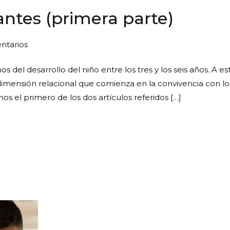
fantes (primera parte)
en
ntarios
El
del desarrollo del niño entre los tres y los seis años. A es
niño
 dimensión relacional que comienza en la convivencia con lo
en
s el primero de los dos artículos referidos […]
el
Jardín
de
Infantes
(primera
parte)