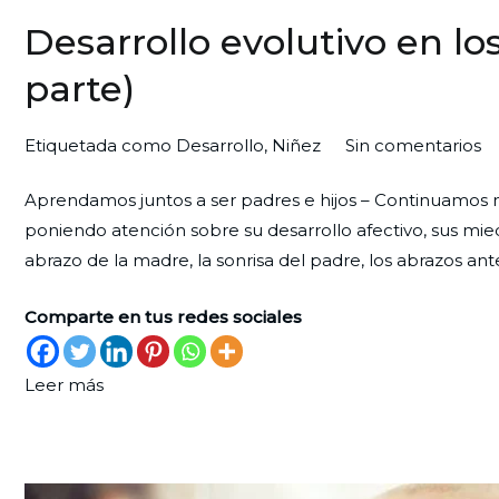
Desarrollo evolutivo en l
parte)
e
Por
Publicada
Publicada
Etiquetada como
Desarrollo
,
Niñez
Sin comentarios
De
Redaccion
el
en
Aprendamos juntos a ser padres e hijos – Continuamos nue
ev
Ciudad
24
Familia
poniendo atención sobre su desarrollo afectivo, sus miedos
e
Nueva
de
abrazo de la madre, la sonrisa del padre, los abrazos ante
lo
octubre
tr
de
Comparte en tus redes sociales
pr
2022
a
(
Leer más
pa