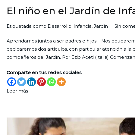
El niño en el Jardín de In
Por
Publicada
Publicada
Etiquetada como
Desarrollo
,
Infancia
,
Jardín
Sin come
Redaccion
el
en
Aprendamos juntos a ser padres e hijos – Nos ocuparemos 
Ciudad
24
Familia
dedicaremos dos artículos, con particular atención a la
Nueva
de
compañeros del Jardín. Por Ezio Aceti (Italia) Comenzamo
febrero
de
Comparte en tus redes sociales
2023
Leer más