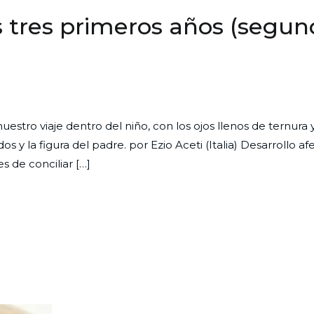
os tres primeros años (segu
n
sarrollo
stro viaje dentro del niño, con los ojos llenos de ternura y
olutivo
 y la figura del padre. por Ezio Aceti (Italia) Desarrollo afe
n
s de conciliar […]
s
es
imeros
ños
segunda
rte)