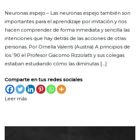
Un
Ciudad
28
Ciencia
Neuronas espejo – Las neuronas espejo también son
posible
Nueva
de
importantes para el aprendizaje por imitación y nos
biomarcador
julio
hacen comprender de forma inmediata y sencilla las
de
de
intenciones que hay detrás de las acciones de otras
la
2023
personas. Por Ornella Valenti (Austria) A principios de
empatía
los ‘90 el Profesor Giacomo Rizzolatti y sus colegas
estaban estudiando cómo las diminutas […]
Comparte en tus redes sociales
Leer más