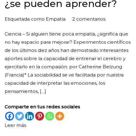
¿se pueden aprender?
en
Por
Publicada
Publicada
Etiquetada como
Empatía
2 comentarios
Empatía
Redaccion
el
en
Ciencia – Si alguien tiene poca empatía, ¿significa que
y
Ciudad
31
Ciencia
no hay espacio para mejorar? Experimentos científicos
compasión:
Nueva
de
de los últimos diez años han demostrado interesantes
¿se
mayo
aportes sobre la capacidad de entrenar el cerebro y
pueden
de
ejercitarlo en la compasión. por Catherine Belzung
aprender?
2023
(Francia)* La sociabilidad se ve facilitada por nuestra
capacidad de interpretar las emociones, los
pensamientos, […]
Comparte en tus redes sociales
Leer más