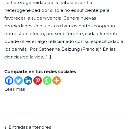
La heterogeneidad de la naturaleza – La
en
Nueva
de
heterogeneidad por sí sola no es suficiente para
la
agosto
favorecer la supervivencia. Genera nuevas
diversidad
de
propiedades sólo si estas diversas partes cooperan
2023
entre sí: en efecto, por ser diferente, cada elemento
puede ofrecer algo relacionado con su especificidad a
los demás. Por Catherine Belzung (Francia)* En las
ciencias de la vida, […]
Comparte en tus redes sociales
Leer más
Navegación
Entradas anteriores