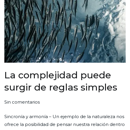
La complejidad puede
surgir de reglas simples
en
Por
Publicada
Publicada
Sin comentarios
La
Redaccion
el
en
Sincronía y armonía – Un ejemplo de la naturaleza nos
complejidad
Ciudad
27
Ciencia
ofrece la posibilidad de pensar nuestra relación dentro
puede
Nueva
de