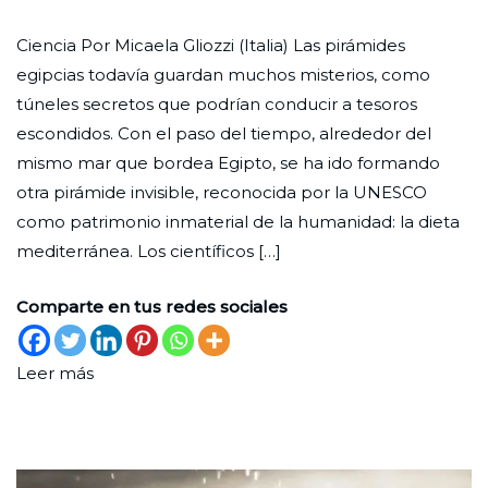
La
Ciudad
28
Ciencia
Ciencia Por Micaela Gliozzi (Italia) Las pirámides
dieta
Nueva
de
egipcias todavía guardan muchos misterios, como
mediterránea
diciembre
túneles secretos que podrían conducir a tesoros
y
de
escondidos. Con el paso del tiempo, alrededor del
la
2024
mismo mar que bordea Egipto, se ha ido formando
pirámide
otra pirámide invisible, reconocida por la UNESCO
invisible
como patrimonio inmaterial de la humanidad: la dieta
mediterránea. Los científicos […]
Comparte en tus redes sociales
Leer más