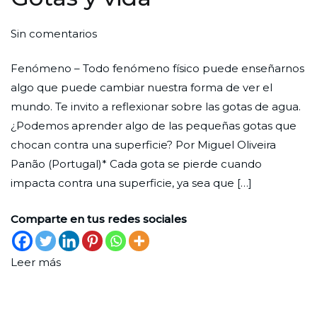
en
Por
Publicada
Publicada
Sin comentarios
Gotas
Redaccion
el
en
Fenómeno – Todo fenómeno físico puede enseñarnos
y
Ciudad
30
Ciencia
algo que puede cambiar nuestra forma de ver el
vida
Nueva
de
mundo. Te invito a reflexionar sobre las gotas de agua.
agosto
¿Podemos aprender algo de las pequeñas gotas que
de
chocan contra una superficie? Por Miguel Oliveira
2024
Panão (Portugal)* Cada gota se pierde cuando
impacta contra una superficie, ya sea que […]
Comparte en tus redes sociales
Leer más