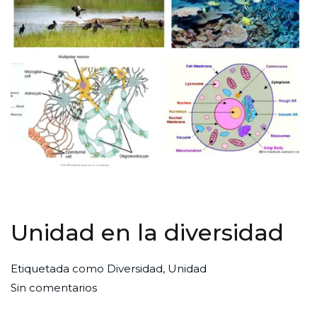
Unidad en la diversidad
Por
Publicada
Publicada
Etiquetada como
Diversidad
,
Unidad
en
Redaccion
el
en
Sin comentarios
Unidad
Ciudad
29
Ciencia