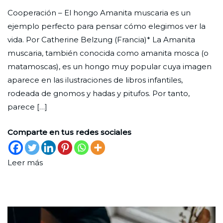
Mirando
Redaccion
el
en
Cooperación – El hongo Amanita muscaria es un
la
Ciudad
29
Ciencia
ejemplo perfecto para pensar cómo elegimos ver la
naturaleza
Nueva
de
vida. Por Catherine Belzung (Francia)* La Amanita
tal
febrero
muscaria, también conocida como amanita mosca (o
como
de
matamoscas), es un hongo muy popular cuya imagen
es
2024
aparece en las ilustraciones de libros infantiles,
rodeada de gnomos y hadas y pitufos. Por tanto,
parece […]
Comparte en tus redes sociales
Leer más