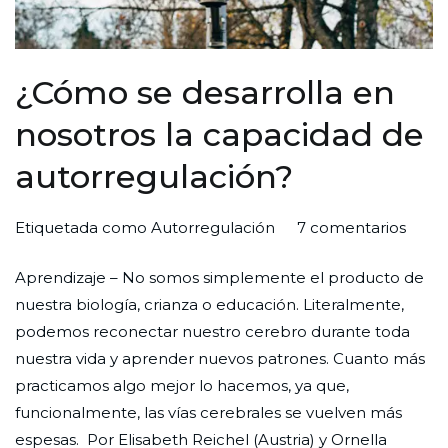
¿Cómo se desarrolla en
nosotros la capacidad de
autorregulación?
en
Por
Publicada
Publicada
Etiquetada como
Autorregulación
7 comentarios
¿Cóm
Redaccion
el
en
Aprendizaje – No somos simplemente el producto de
se
Ciudad
31
Ciencia
nuestra biología, crianza o educación. Literalmente,
desar
Nueva
de
podemos reconectar nuestro cerebro durante toda
en
octubre
nuestra vida y aprender nuevos patrones. Cuanto más
nosot
de
practicamos algo mejor lo hacemos, ya que,
la
2023
funcionalmente, las vías cerebrales se vuelven más
capa
espesas. Por Elisabeth Reichel (Austria) y Ornella
de