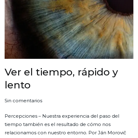
Ver el tiempo, rápido y
lento
en
Por
Publicada
Publicada
Sin comentarios
Ver
Redaccion
el
en
Percepciones – Nuestra experiencia del paso del
el
Ciudad
27
Ciencia
tiempo también es el resultado de cómo nos
tiempo,
Nueva
de
relacionamos con nuestro entorno. Por Ján Morovič
rápido
marzo