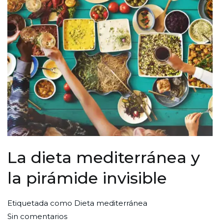
La dieta mediterránea y
la pirámide invisible
Por
Publicada
Publicada
Etiquetada como
Dieta mediterránea
en
Redaccion
el
en
Sin comentarios