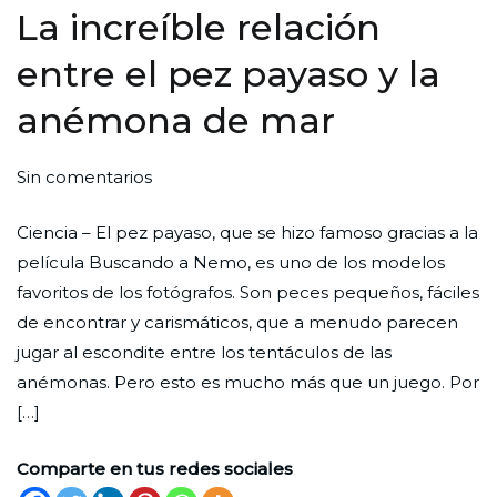
La increíble relación
entre el pez payaso y la
anémona de mar
en
Por
Publicada
Publicada
Sin comentarios
La
Redaccion
el
en
Ciencia – El pez payaso, que se hizo famoso gracias a la
increíble
Ciudad
31
Ciencia
película Buscando a Nemo, es uno de los modelos
relación
Nueva
de
favoritos de los fotógrafos. Son peces pequeños, fáciles
entre
julio
de encontrar y carismáticos, que a menudo parecen
el
de
jugar al escondite entre los tentáculos de las
pez
2024
anémonas. Pero esto es mucho más que un juego. Por
payaso
[…]
y
la
Comparte en tus redes sociales
anémona