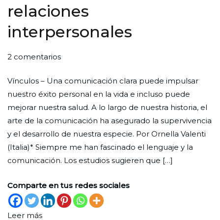
relaciones
interpersonales
en
Por
Publicada
Publicada
2 comentarios
Comunicación
Redaccion
el
en
Vínculos – Una comunicación clara puede impulsar
efectiva
Ciudad
28
Ciencia
nuestro éxito personal en la vida e incluso puede
y
Nueva
de
mejorar nuestra salud. A lo largo de nuestra historia, el
relaciones
diciembre
arte de la comunicación ha asegurado la supervivencia
interpersonales
de
y el desarrollo de nuestra especie. Por Ornella Valenti
2023
(Italia)* Siempre me han fascinado el lenguaje y la
comunicación. Los estudios sugieren que […]
Comparte en tus redes sociales
Leer más