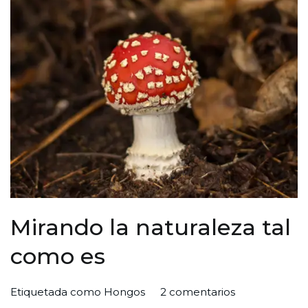
Mirando la naturaleza tal
como es
en
Por
Publicada
Publicada
Etiquetada como
Hongos
2 comentarios