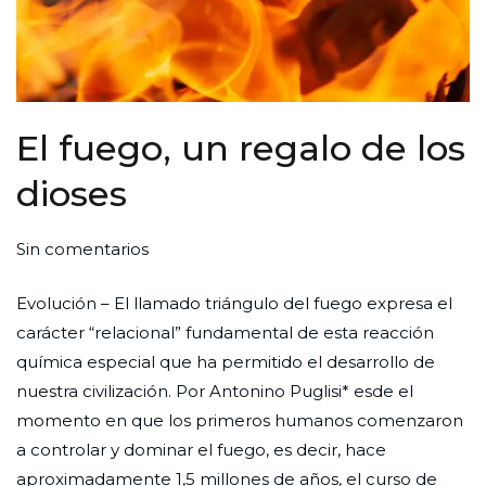
El fuego, un regalo de los
dioses
en
Por
Publicada
Publicada
Sin comentarios
El
Redaccion
el
en
Evolución – El llamado triángulo del fuego expresa el
fuego,
Ciudad
30
Ciencia
carácter “relacional” fundamental de esta reacción
un
Nueva
de
química especial que ha permitido el desarrollo de
regalo
abril
nuestra civilización. Por Antonino Puglisi* esde el
de
de
momento en que los primeros humanos comenzaron
los
2024
a controlar y dominar el fuego, es decir, hace
dioses
aproximadamente 1,5 millones de años, el curso de