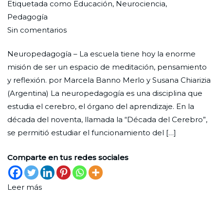
Por
Publicada
Publicada
Etiquetada como
Educación
,
Neurociencia
,
Redaccion
el
en
Pedagogía
en
Ciudad
29
Salud
Sin comentarios
Comprender
Nueva
de
Integral
Neuropedagogía – La escuela tiene hoy la enorme
el
abril
misión de ser un espacio de meditación, pensamiento
cerebro
de
y reflexión. por Marcela Banno Merlo y Susana Chiarizia
para
2022
(Argentina) La neuropedagogía es una disciplina que
comprender
estudia el cerebro, el órgano del aprendizaje. En la
cómo
década del noventa, llamada la “Década del Cerebro”,
educar
se permitió estudiar el funcionamiento del […]
Comparte en tus redes sociales
Leer más