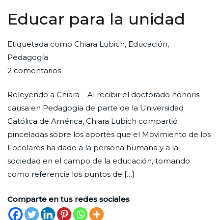
Educar para la unidad
Por
Publicada
Publicada
Etiquetada como
Chiara Lubich
,
Educación
,
Redaccion
el
en
Pedagogía
en
Ciudad
29
Enfoque
2 comentarios
Educar
Nueva
de
Releyendo a Chiara – Al recibir el doctorado honoris
para
abril
causa en Pedagogía de parte de la Universidad
la
de
Católica de América, Chiara Lubich compartió
unidad
2022
pinceladas sobre los aportes que el Movimiento de los
Focolares ha dado a la persona humana y a la
sociedad en el campo de la educación, tomando
como referencia los puntos de […]
Comparte en tus redes sociales