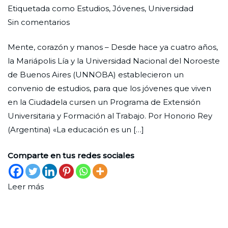
Por
Publicada
Publicada
Etiquetada como
Estudios
,
Jóvenes
,
Universidad
en
Redaccion
el
en
Sin comentarios
Construir
Ciudad
31
Formación
Mente, corazón y manos – Desde hace ya cuatro años,
futuro
Nueva
de
la Mariápolis Lía y la Universidad Nacional del Noroeste
octubre
de Buenos Aires (UNNOBA) establecieron un
de
convenio de estudios, para que los jóvenes que viven
2023
en la Ciudadela cursen un Programa de Extensión
Universitaria y Formación al Trabajo. Por Honorio Rey
(Argentina) «La educación es un […]
Comparte en tus redes sociales
Leer más