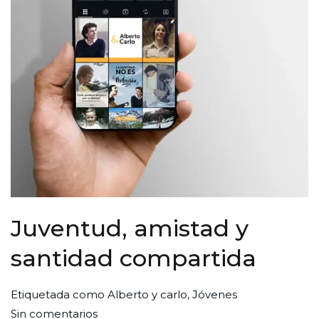
Juventud, amistad y
santidad compartida
Por
Publicada
Publicada
Etiquetada como
Alberto y carlo
,
Jóvenes
en
Redaccion
el
en
Sin comentarios