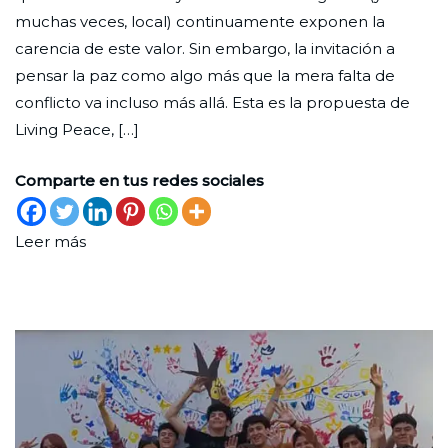
muchas veces, local) continuamente exponen la
una
de
carencia de este valor. Sin embargo, la invitación a
experiencia,
2025
pensar la paz como algo más que la mera falta de
una
conflicto va incluso más allá. Esta es la propuesta de
realidad
Living Peace, […]
que
se
Comparte en tus redes sociales
construye
Leer más