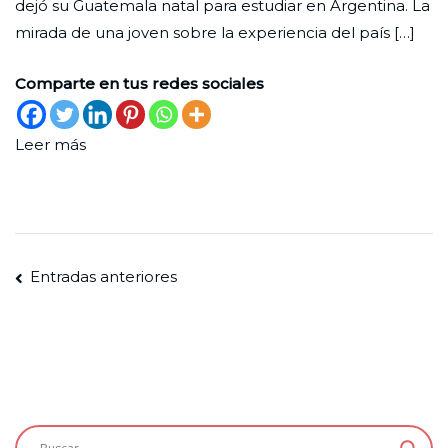
dejó su Guatemala natal para estudiar en Argentina. La
cultura
2023
mirada de una joven sobre la experiencia del país […]
de
apoyo
Comparte en tus redes sociales
recíproco”
Leer más
Navegación
Entradas anteriores
de
entradas