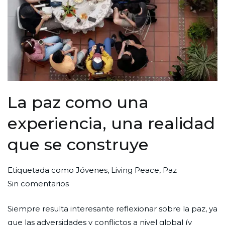
La paz como una
experiencia, una realidad
que se construye
Por
Publicada
Publicada
Etiquetada como
Jóvenes
,
Living Peace
,
Paz
en
Redaccion
el
en
Sin comentarios
La
Ciudad
1
Iniciativas
Siempre resulta interesante reflexionar sobre la paz, ya
paz
Nueva
de
que las adversidades y conflictos a nivel global (y
como
agosto