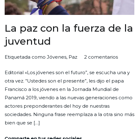
La paz con la fuerza de la
juventud
en
Por
Publicada
Publicada
Etiquetada como
Jóvenes
,
Paz
2 comentarios
La
Redaccion
el
en
Editorial «Los jóvenes son el futuro”, se escucha una y
paz
Ciudad
31
Editorial
otra vez. “Ustedes son el presente”, les dijo el papa
con
Nueva
de
Francisco a los jóvenes en la Jornada Mundial de
la
octubre
Panamá 2019, viendo a las nuevas generaciones como
fuerza
de
actores preponderantes del hoy de nuestras
de
2023
sociedades. Ninguna frase reemplaza a la otra sino más
la
bien que se […]
juventud
Comparte en tus redes sociales