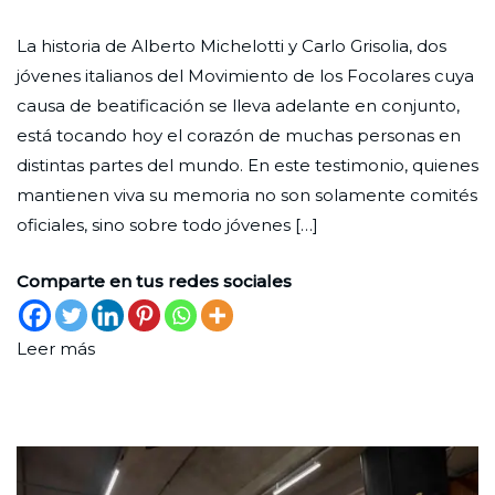
Juventud,
Ciudad
30
Espiritualidad
,
La historia de Alberto Michelotti y Carlo Grisolia, dos
amistad
Nueva
de
Historias
jóvenes italianos del Movimiento de los Focolares cuya
y
septiembre
causa de beatificación se lleva adelante en conjunto,
santidad
de
está tocando hoy el corazón de muchas personas en
compartida
2025
distintas partes del mundo. En este testimonio, quienes
mantienen viva su memoria no son solamente comités
oficiales, sino sobre todo jóvenes […]
Comparte en tus redes sociales
Leer más