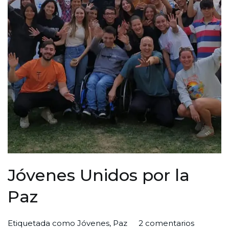
Jóvenes Unidos por la
Paz
en
Por
Publicada
Publicada
Etiquetada como
Jóvenes
,
Paz
2 comentarios