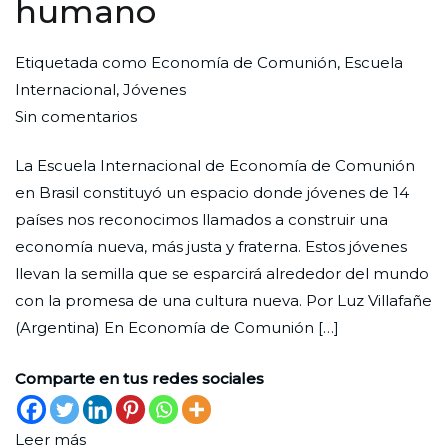
humano
Por
Publicada
Publicada
Etiquetada como
Economía de Comunión
,
Escuela
Redaccion
el
en
Internacional
,
Jóvenes
en
Ciudad
31
Economía
Sin comentarios
Una
Nueva
de
La Escuela Internacional de Economía de Comunión
economía
agosto
en Brasil constituyó un espacio donde jóvenes de 14
con
de
países nos reconocimos llamados a construir una
rostro
2025
economía nueva, más justa y fraterna. Estos jóvenes
humano
llevan la semilla que se esparcirá alrededor del mundo
con la promesa de una cultura nueva. Por Luz Villafañe
(Argentina) En Economía de Comunión […]
Comparte en tus redes sociales
Leer más