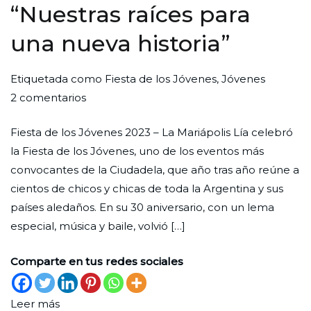
“Nuestras raíces para
una nueva historia”
Por
Publicada
Publicada
Etiquetada como
Fiesta de los Jóvenes
,
Jóvenes
en
Redaccion
el
en
2 comentarios
“Nuestras
Ciudad
31
Evento
Fiesta de los Jóvenes 2023 – La Mariápolis Lía celebró
raíces
Nueva
de
la Fiesta de los Jóvenes, uno de los eventos más
para
octubre
convocantes de la Ciudadela, que año tras año reúne a
una
de
cientos de chicos y chicas de toda la Argentina y sus
nueva
2023
países aledaños. En su 30 aniversario, con un lema
historia”
especial, música y baile, volvió […]
Comparte en tus redes sociales
Leer más