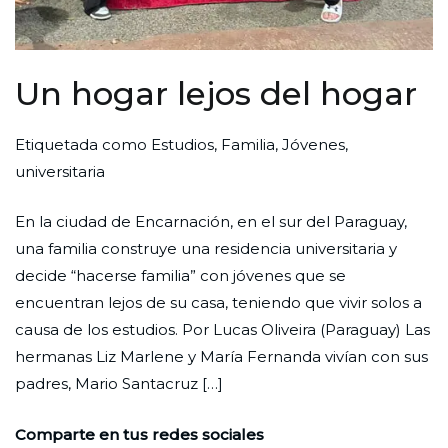
Un hogar lejos del hogar
Por
Publicada
Publicada
Etiquetada como
Estudios
,
Familia
,
Jóvenes
,
Redaccion
el
en
universitaria
Ciudad
31
Experiencias
En la ciudad de Encarnación, en el sur del Paraguay,
Nueva
de
una familia construye una residencia universitaria y
agosto
decide “hacerse familia” con jóvenes que se
de
encuentran lejos de su casa, teniendo que vivir solos a
2025
causa de los estudios. Por Lucas Oliveira (Paraguay) Las
hermanas Liz Marlene y María Fernanda vivían con sus
padres, Mario Santacruz […]
Comparte en tus redes sociales