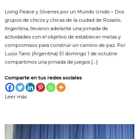
Jóvenes
Redaccion
el
en
Living Peace y Jóvenes por un Mundo Unido – Dos
Unidos
Ciudad
31
Iniciativas
grupos de chicos y chicas de la ciudad de Rosario,
por
Nueva
de
Argentina, llevaron adelante una jornada de
la
octubre
actividades con el objetivo de establecer metas y
Paz
de
compromisos para construir un camino de paz. Por
2023
Lucio Tano (Argentina) El domingo 1 de octubre
compartimos una jornada de juegos […]
Comparte en tus redes sociales
Leer más