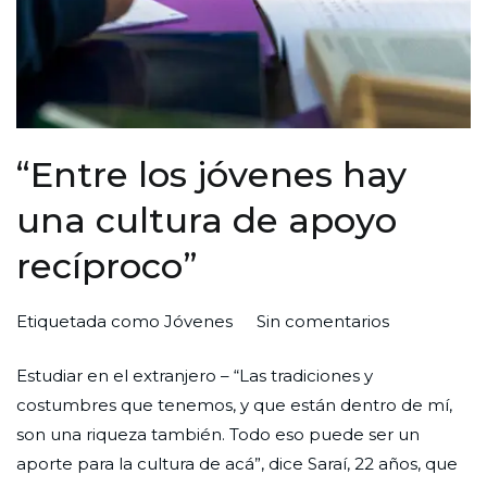
“Entre los jóvenes hay
una cultura de apoyo
recíproco”
en
Por
Publicada
Publicada
Etiquetada como
Jóvenes
Sin comentarios
“Entre
Redaccion
el
en
Estudiar en el extranjero – “Las tradiciones y
los
Ciudad
31
Nuevas
costumbres que tenemos, y que están dentro de mí,
jóvenes
Nueva
de
Generaciones
son una riqueza también. Todo eso puede ser un
hay
mayo
aporte para la cultura de acá”, dice Saraí, 22 años, que
una
de