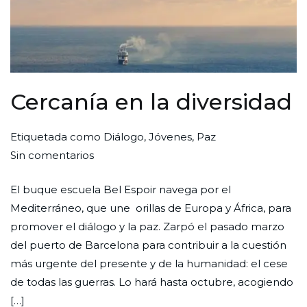
Cercanía en la diversidad
Por
Publicada
Publicada
Etiquetada como
Diálogo
,
Jóvenes
,
Paz
en
Redaccion
el
en
Sin comentarios
Cercanía
Ciudad
1
Iniciativas
El buque escuela Bel Espoir navega por el
en
Nueva
de
Mediterráneo, que une orillas de Europa y África, para
la
agosto
promover el diálogo y la paz. Zarpó el pasado marzo
diversidad
de
del puerto de Barcelona para contribuir a la cuestión
2025
más urgente del presente y de la humanidad: el cese
de todas las guerras. Lo hará hasta octubre, acogiendo
[…]