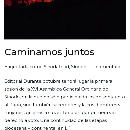
Caminamos juntos
en
Por
Publicada
Publicada
Etiquetada como
Sinodalidad
,
Sínodo
1 comentario
Cam
Redaccion
el
en
Editorial Durante octubre tendrá lugar la primera
jun
Ciudad
27
Editorial
sesión de la XVI Asamblea General Ordinaria del
Nueva
de
Sínodo, en la que no sólo participarán los obispos junto
septiembre
al Papa, sino también sacerdotes y laicos (hombres y
de
mujeres), quienes a su vez tendrán por primera vez
2023
derecho a voto. Una continuidad de las etapas
diocesana y continental en […]