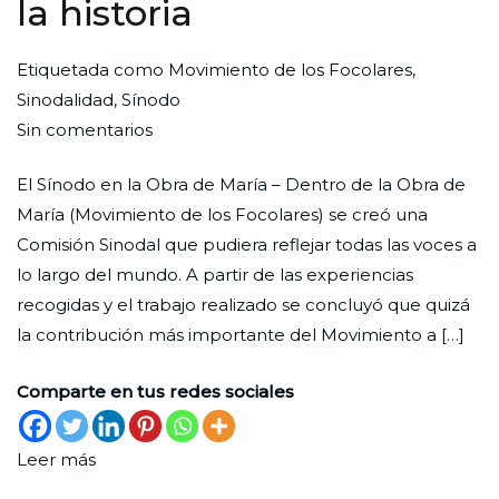
la historia
Por
Publicada
Publicada
Etiquetada como
Movimiento de los Focolares
,
Redaccion
el
en
Sinodalidad
,
Sínodo
en
Ciudad
27
Movimiento
Sin comentarios
Somos
Nueva
de
El Sínodo en la Obra de María – Dentro de la Obra de
protagonistas
septiembre
María (Movimiento de los Focolares) se creó una
de
de
Comisión Sinodal que pudiera reflejar todas las voces a
la
2023
lo largo del mundo. A partir de las experiencias
historia
recogidas y el trabajo realizado se concluyó que quizá
la contribución más importante del Movimiento a […]
Comparte en tus redes sociales
Leer más