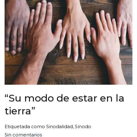
“Su modo de estar en la
tierra”
Por
Publicada
Publicada
Etiquetada como
Sinodalidad
,
Sínodo
en
Redaccion
el
en
Sin comentarios