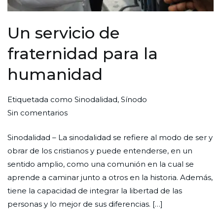
Un servicio de
fraternidad para la
humanidad
Por
Publicada
Publicada
Etiquetada como
Sinodalidad
,
Sínodo
en
Redaccion
el
en
Sin comentarios
Un
Ciudad
27
Enfoque
Sinodalidad – La sinodalidad se refiere al modo de ser y
servicio
Nueva
de
obrar de los cristianos y puede entenderse, en un
de
septiembre
sentido amplio, como una comunión en la cual se
fraternidad
de
aprende a caminar junto a otros en la historia. Además,
para
2023
tiene la capacidad de integrar la libertad de las
la
personas y lo mejor de sus diferencias. […]
humanidad