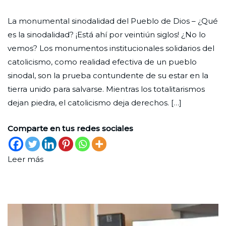
“Su
Ciudad
27
Reflexión
La monumental sinodalidad del Pueblo de Dios – ¿Qué
modo
Nueva
de
es la sinodalidad? ¡Está ahí por veintiún siglos! ¿No lo
de
septiembre
vemos? Los monumentos institucionales solidarios del
estar
de
catolicismo, como realidad efectiva de un pueblo
en
2023
sinodal, son la prueba contundente de su estar en la
la
tierra unido para salvarse. Mientras los totalitarismos
tierra”
dejan piedra, el catolicismo deja derechos. […]
Comparte en tus redes sociales
Leer más