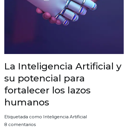
La Inteligencia Artificial y
su potencial para
fortalecer los lazos
humanos
Por
Publicada
Publicada
Etiquetada como
Inteligencia Artificial
en
Redaccion
el
en
8 comentarios