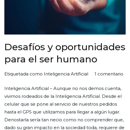
Desafíos y oportunidades
para el ser humano
en
Por
Publicada
Publicada
Etiquetada como
Inteligencia Artificial
1 comentario
Des
Redaccion
el
en
Inteligencia Artificial – Aunque no nos demos cuenta,
y
Ciudad
27
Enfoque
vivimos rodeados de la Inteligencia Artificial. Desde el
op
Nueva
de
celular que se pone al servicio de nuestros pedidos
pa
abril
hasta el GPS que utilizamos para llegar a algún lugar.
el
de
Denostarla sería tan necio como no comprender que,
ser
2023
dado su gran impacto en la sociedad toda, requiere de
hu