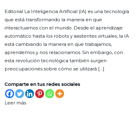
La
Ciudad
27
Editorial
Editorial La Inteligencia Artificial (IA) es una tecnología
Inteligencia
Nueva
de
que está transformando la manera en que
Artificial
abril
interactuamos con el mundo. Desde el aprendizaje
y
de
automático hasta los robots y asistentes virtuales, la IA
su
2023
está cambiando la manera en que trabajamos,
potencial
aprendemos y nos relacionamos. Sin embargo, con
para
esta revolución tecnológica también surgen
fortalecer
preocupaciones sobre cómo se utilizará […]
los
lazos
Comparte en tus redes sociales
humanos
Leer más