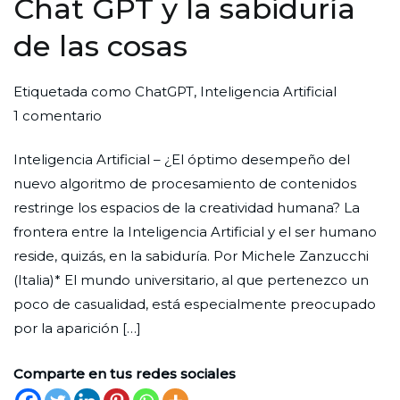
Chat GPT y la sabiduría
de las cosas
Por
Publicada
Publicada
Etiquetada como
ChatGPT
,
Inteligencia Artificial
en
Redaccion
el
en
1 comentario
Chat
Ciudad
27
Opinión
Inteligencia Artificial – ¿El óptimo desempeño del
GPT
Nueva
de
nuevo algoritmo de procesamiento de contenidos
y
abril
restringe los espacios de la creatividad humana? La
la
de
frontera entre la Inteligencia Artificial y el ser humano
sabiduría
2023
reside, quizás, en la sabiduría. Por Michele Zanzucchi
de
(Italia)* El mundo universitario, al que pertenezco un
las
poco de casualidad, está especialmente preocupado
cosas
por la aparición […]
Comparte en tus redes sociales