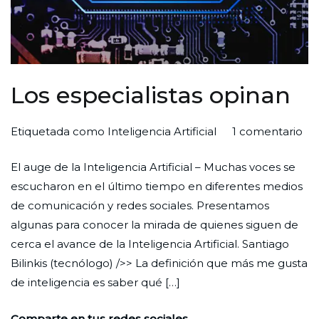
Los especialistas opinan
en
Por
Publicada
Publicada
Etiquetada como
Inteligencia Artificial
1 comentario
Lo
Redaccion
el
en
El auge de la Inteligencia Artificial – Muchas voces se
esp
Ciudad
27
Análisis
escucharon en el último tiempo en diferentes medios
op
Nueva
de
de comunicación y redes sociales. Presentamos
abril
algunas para conocer la mirada de quienes siguen de
de
cerca el avance de la Inteligencia Artificial. Santiago
2023
Bilinkis (tecnólogo) />> La definición que más me gusta
de inteligencia es saber qué […]
Comparte en tus redes sociales