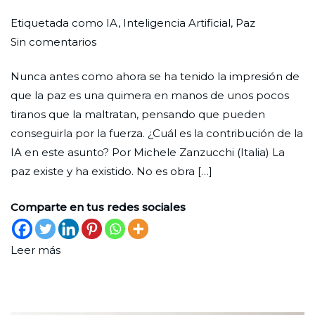
Por
Publicada
Publicada
Etiquetada como
IA
,
Inteligencia Artificial
,
Paz
en
Redaccion
el
en
Sin comentarios
Paz
Ciudad
1
Actualidad
,
Nunca antes como ahora se ha tenido la impresión de
e
Nueva
de
Análisis
,
que la paz es una quimera en manos de unos pocos
inteligencia
agosto
Cultura
tiranos que la maltratan, pensando que pueden
artificial
de
conseguirla por la fuerza. ¿Cuál es la contribución de la
2025
IA en este asunto? Por Michele Zanzucchi (Italia) La
paz existe y ha existido. No es obra […]
Comparte en tus redes sociales
Leer más