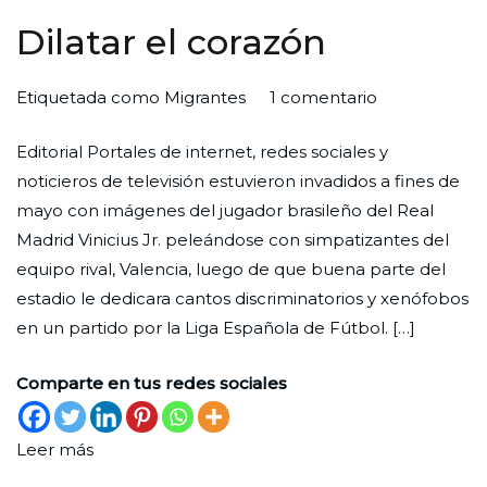
Dilatar el corazón
en
Por
Publicada
Publicada
Etiquetada como
Migrantes
1 comentario
Dilatar
Redaccion
el
en
Editorial Portales de internet, redes sociales y
el
Ciudad
31
Editorial
noticieros de televisión estuvieron invadidos a fines de
corazón
Nueva
de
mayo con imágenes del jugador brasileño del Real
mayo
Madrid Vinicius Jr. peleándose con simpatizantes del
de
equipo rival, Valencia, luego de que buena parte del
2023
estadio le dedicara cantos discriminatorios y xenófobos
en un partido por la Liga Española de Fútbol. […]
Comparte en tus redes sociales
Leer más