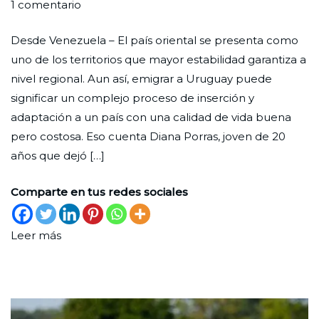
en
Redaccion
el
en
1 comentario
Emigrar
Ciudad
31
Panorama
Desde Venezuela – El país oriental se presenta como
a
Nueva
de
uno de los territorios que mayor estabilidad garantiza a
Uruguay
mayo
nivel regional. Aun así, emigrar a Uruguay puede
de
significar un complejo proceso de inserción y
2023
adaptación a un país con una calidad de vida buena
pero costosa. Eso cuenta Diana Porras, joven de 20
años que dejó […]
Comparte en tus redes sociales
Leer más