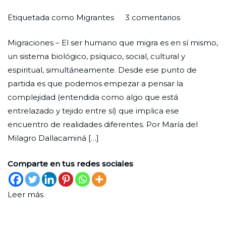
en
Por
Publicada
Publicada
Etiquetada como
Migrantes
3 comentarios
Ensanchar
Redaccion
el
en
Migraciones – El ser humano que migra es en sí mismo,
la
Ciudad
31
Enfoque
un sistema biológico, psíquico, social, cultural y
tienda
Nueva
de
espiritual, simultáneamente. Desde ese punto de
mayo
partida es que podemos empezar a pensar la
de
complejidad (entendida como algo que está
2023
entrelazado y tejido entre sí) que implica ese
encuentro de realidades diferentes. Por María del
Milagro Dallacaminá […]
Comparte en tus redes sociales
Leer más