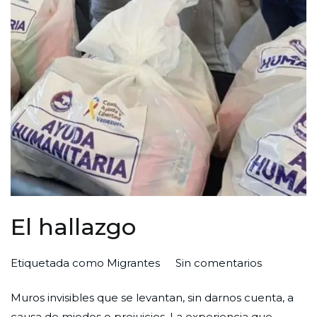
El hallazgo
en
Por
Publicada
Publicada
Etiquetada como
Migrantes
Sin comentarios
El
Redaccion
el
en
Muros invisibles que se levantan, sin darnos cuenta, a
hallazgo
Ciudad
31
Experiencias
causa de miedos o prejuicios. La experiencia que