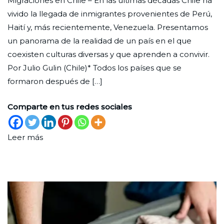
Migraciones en Chile – En las últimas décadas Chile ha
puer
Ciudad
31
Actualidad
vivido la llegada de inmigrantes provenientes de Perú,
abie
Nueva
de
Haití y, más recientemente, Venezuela. Presentamos
mayo
un panorama de la realidad de un país en el que
de
coexisten culturas diversas y que aprenden a convivir.
2023
Por Julio Gulin (Chile)* Todos los países que se
formaron después de […]
Comparte en tus redes sociales
Leer más