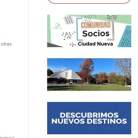
a
 otras