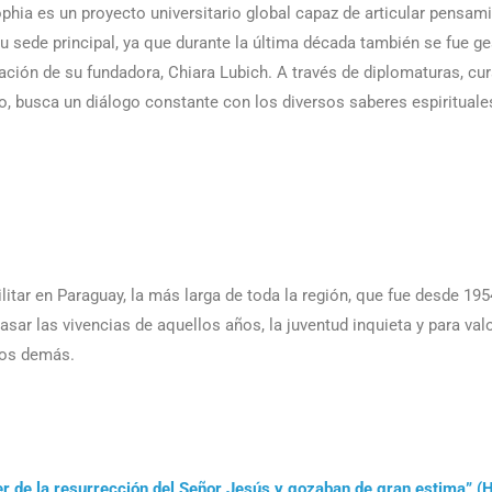
ophia es un proyecto universitario global capaz de articular pensam
u sede principal, ya que durante la última década también se fue g
ación de su fundadora, Chiara Lubich. A través de diplomaturas, cu
o, busca un diálogo constante con los diversos saberes espirituale
litar en Paraguay, la más larga de toda la región, que fue desde 195
sar las vivencias de aquellos años, la juventud inquieta y para valo
 los demás.
r de la resurrección del Señor Jesús y gozaban de gran estima” (