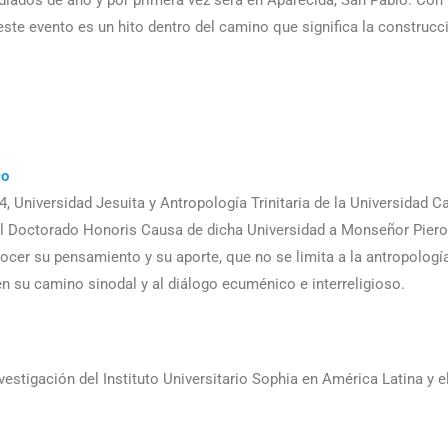
diados de año y por primera vez será en Aparecida, San Pablo. Con
este evento es un hito dentro del camino que significa la construcc
co
, Universidad Jesuita y Antropología Trinitaria de la Universidad Ca
del Doctorado Honoris Causa de dicha Universidad a Monseñor Piero
ocer su pensamiento y su aporte, que no se limita a la antropología
a en su camino sinodal y al diálogo ecuménico e interreligioso.
stigación del Instituto Universitario Sophia en América Latina y e