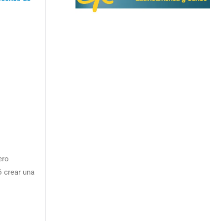
ero
ó crear una