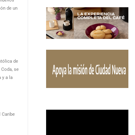
 nuevos
ión de un
tólica de
 Coda, se
 y a la
l Caribe