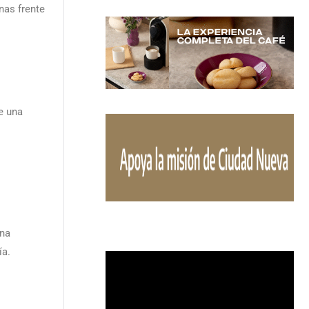
nas frente
e una
una
ía.