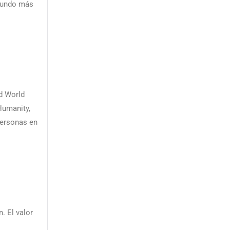
 mundo más
d World
Humanity,
personas en
. El valor