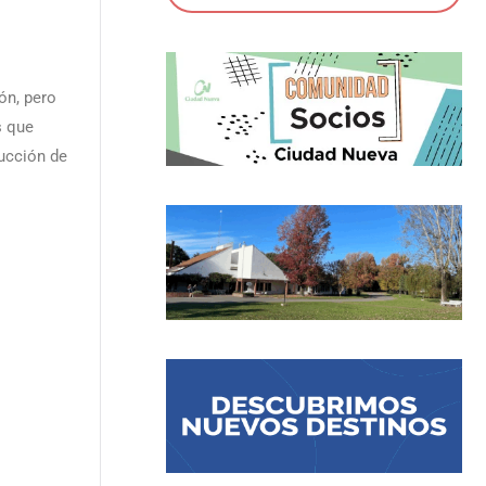
ón, pero
s que
ucción de