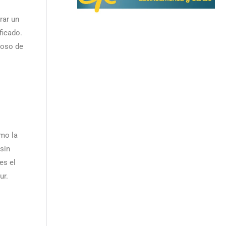
rar un
ficado.
ioso de
omo la
sin
es el
ur.