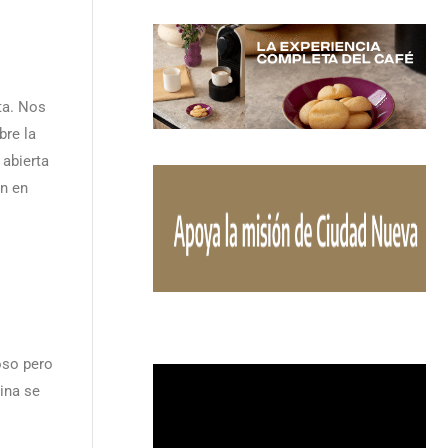
ta. Nos
bre la
 abierta
n en
oso pero
ina se