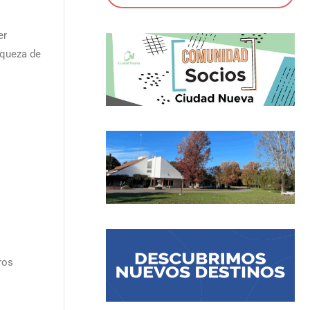
er
iqueza de
ros