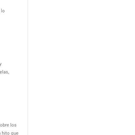
 lo
y
elas,
sobre los
 hito que