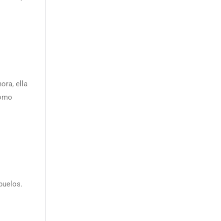
ora, ella
como
buelos.