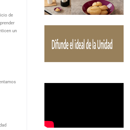
icio de
mprender
nticen un
sentamos
idad